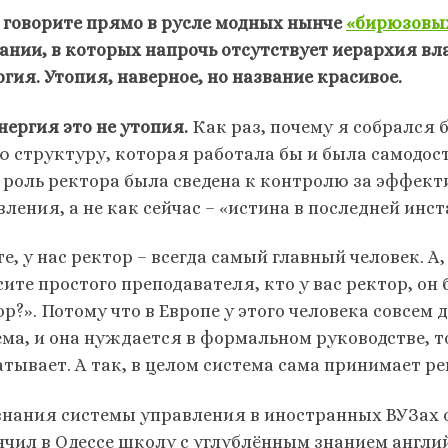
 говорите прямо в русле модных нынче
«бирюзовы
ании, в которых напрочь отсутствует иерархия вла
гия. Утопия, наверное, но название красивое.
нергия это не утопия.
Как раз, почему я собрался 
ю структуру, которая работала бы и была самодост
й роль ректора была сведена к контролю за эффек
ления, а не как сейчас – «истина в последней инс
е, у нас ректор – всегда самый главный человек. А,
ите простого преподавателя, кто у вас ректор, он 
р?». Потому что в Европе у этого человека совсем
ема, и она нуждается в формальном руководстве, то
атывает. А так, в целом система сама принимает р
знания системы управления в иностранных ВУЗах о
нчил в Одессе школу с углублённым знанием англий