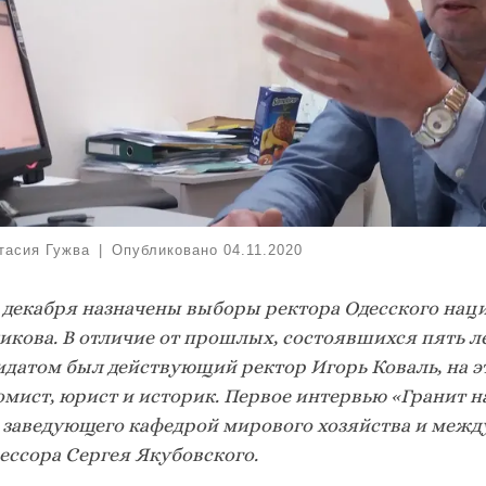
тасия Гужва
|
Опубликовано
04.11.2020
2 декабря назначены выборы ректора Одесского нац
икова. В отличие от прошлых, состоявшихся пять ле
идатом был действующий ректор Игорь Коваль, на эт
омист, юрист и историк. Первое интервью «Гранит н
, заведующего кафедрой мирового хозяйства и ме
ессора Сергея Якубовского.