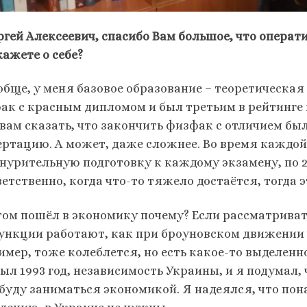
ргей Алексеевич, спасибо Вам большое, что операт
кажете о себе?
обще, у меня базовое образование – теоретическая 
ак с красным дипломом и был третьим в рейтинге из
 вам сказать, что закончить физфак с отличием бы
ертацию. А может, даже сложнее. Во время каждой 
знурительную подготовку к каждому экзамену, по 2
етственно, когда что-то тяжело достаётся, тогда э
том пошёл в экономику почему? Если рассматриват
ункции работают, как при броуновском движении 
имер, тоже колеблется, но есть какое-то выделен
был 1993 год, независимость Украины, и я подумал,
 буду заниматься экономикой. Я надеялся, что пон