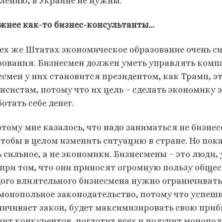
лению, в Украине не нужны.
жнее как-то бизнес-консультанты…
тех же Штатах экономическое образование очень си
зования. Бизнесмен должен уметь управлять компа
есмен у них становится президентом, как Трамп, э
нсистам, потому что их цель – сделать экономику 
отать себе денег.
этому мне казалось, что надо заниматься не бизнес
чтобы в целом изменить ситуацию в стране. Но пока
 сильное, а не экономики. Бизнесмены – это люди, 
 при том, что они приносят огромную пользу общес
ого влиятельного бизнесмена нужно ограничивать.
монопольное законодательство, потому что успешны
ничивает закон, будет максимизировать свою прибыл
вит конкурентов, поглотит всех и получит монопол