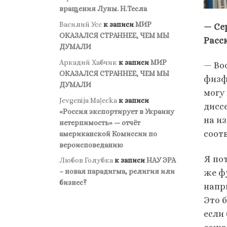
вращения Луны. Н.Тесла
Василий Усс
к записи
МИР
— Се
ОКАЗАЛСЯ СТРАННЕЕ, ЧЕМ МЫ
Расс
ДУМАЛИ
Аркадий Хабчик
к записи
МИР
— Во
ОКАЗАЛСЯ СТРАННЕЕ, ЧЕМ МЫ
физф
ДУМАЛИ
могу
Jevgenija Maļecka
к записи
дисс
«Россия экспортирует в Украину
на и
нетерпимость» — отчёт
соотв
американской Комиссии по
вероисповеданию
Я по
Любов Голубка
к записи
НАУ ЭРА
– новая парадигма, религия или
же ф
бизнес?
напр
Это 
если