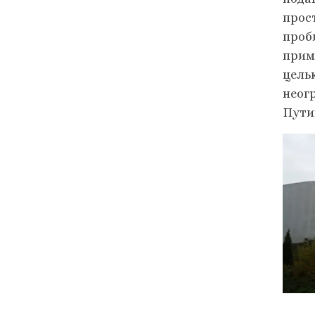
прос
проб
прим
цель
неог
Пути