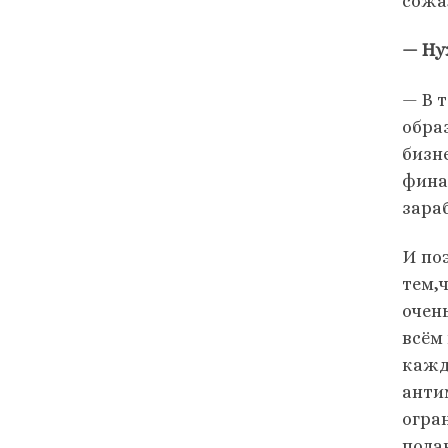
сожа
— Ну
— В 
обра
бизн
фина
зараб
И по
тем,
очень
всём
кажд
анти
огра
пода