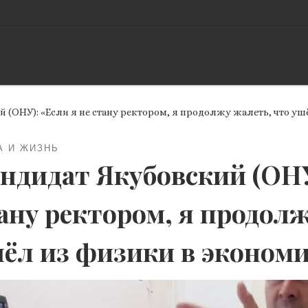
 (ОНУ): «Если я не стану ректором, я продолжу жалеть, что у
А И ЖИЗНЬ
ндидат Якубовский (ОНУ
ану ректором, я продол
ёл из физики в эконом