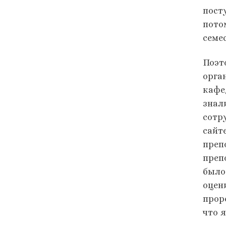
пост
пото
семе
Поэт
орга
кафе
знал
сотр
сайт
преп
препо
было
оцен
прор
что 