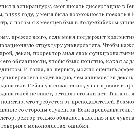
упил в аспирантуру, смог писать диссертацию в Ге
м, в 1999 году, у меня была возможность поехать в
стр, а потом я 8 месяцев был в Колумбийском унив
ому, прежде всего, если меня поддержит коллектив
низационную структуру университета. Чтобы каж
дрой, декан, проректор знал свои функциональные
и его обязанности, чтобы было понятно, какая за
удником. И тогда, во-первых, можно оценить эффек
е университета будет видно, чем занимается декан
одаватель. Сейчас, к сожалению, у нас кризис и пр
давателей не знает, оставят его или нет. Так вот, 
 понятно, что требуется от преподавателей. Возмо
ивание со стороны студентов. Если преподаватель,
ектор, ректор только обладает властью и не чувств
я говорил о монополистах: ошибки.