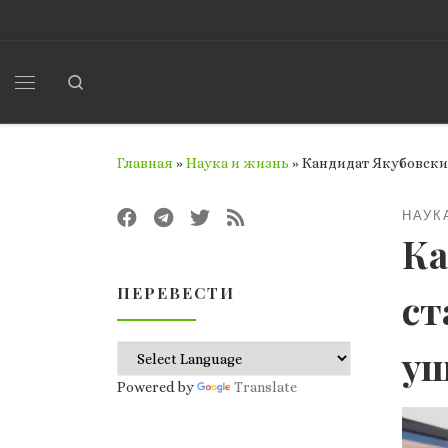
Перейти к содержимому
Search
Меню
Главная
»
Наука и жизнь
»
Кандидат Якубовский
НАУК
Ка
ПЕРЕВЕСТИ
ст
уш
Powered by
Translate