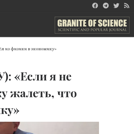
шёл из физики в экономику»
): «Если я не
жу жалеть, что
ику»