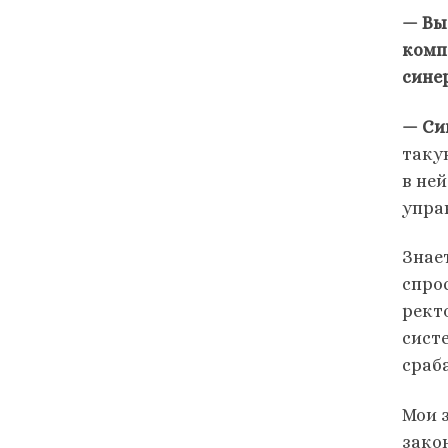
— Вы
комп
синер
— Си
таку
в не
управ
Знает
спрос
ректо
сист
сраб
Мои 
зако