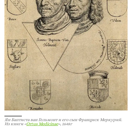
Ян Баптиста ван Гельмонт и его сын Франциск Меркурий.
Из книги «
Ortus Medicinae
», 1648г