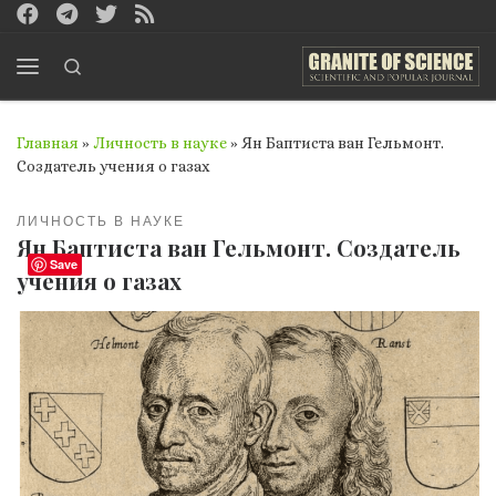
Перейти к содержимому
Search
Меню
Главная
»
Личность в науке
»
Ян Баптиста ван Гельмонт.
Создатель учения о газах
ЛИЧНОСТЬ В НАУКЕ
Ян Баптиста ван Гельмонт. Создатель
Save
учения о газах