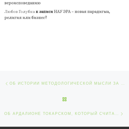
вероисповеданию
Любов Голубка
к записи
НАУ ЭРА – новая парадигма,
религия или бизнес?
Навигация по записям
Предыдущая запись
ОБ ИСТОРИИ МЕТОДОЛОГИЧЕСКОЙ МЫСЛИ ЗА НЕСКОЛЬКО МИНУТ
ОБРАТНО К СПИСКУ ЗАП
С
ОБ АРДАЛИОНЕ ТОКАРСКОМ, КОТОРЫЙ СЧИТАЛ ГЛУПОСТЬ ПСИХИАТРИЧЕСКИМ ЗАБОЛЕВАНИЕМ