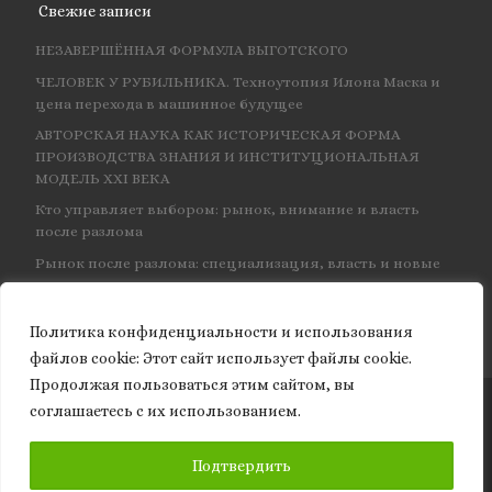
Свежие записи
НЕЗАВЕРШЁННАЯ ФОРМУЛА ВЫГОТСКОГО
ЧЕЛОВЕК У РУБИЛЬНИКА. Техноутопия Илона Маска и
цена перехода в машинное будущее
АВТОРСКАЯ НАУКА КАК ИСТОРИЧЕСКАЯ ФОРМА
ПРОИЗВОДСТВА ЗНАНИЯ И ИНСТИТУЦИОНАЛЬНАЯ
МОДЕЛЬ XXI ВЕКА
Кто управляет выбором: рынок, внимание и власть
после разлома
Рынок после разлома: специализация, власть и новые
центры влияния
Политика конфиденциальности и использования
файлов сookie: Этот сайт использует файлы cookie.
Продолжая пользоваться этим сайтом, вы
соглашаетесь с их использованием.
© 2026
Granite of science
– Все права защищены
ПОДПИСАТЬСЯ
Подтвердить