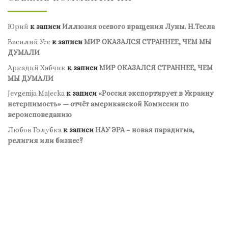
Юрий
к записи
Иллюзия осевого вращения Луны. Н.Тесла
Василий Усс
к записи
МИР ОКАЗАЛСЯ СТРАННЕЕ, ЧЕМ МЫ
ДУМАЛИ
Аркадий Хабчик
к записи
МИР ОКАЗАЛСЯ СТРАННЕЕ, ЧЕМ
МЫ ДУМАЛИ
Jevgenija Maļecka
к записи
«Россия экспортирует в Украину
нетерпимость» — отчёт американской Комиссии по
вероисповеданию
Любов Голубка
к записи
НАУ ЭРА – новая парадигма,
религия или бизнес?