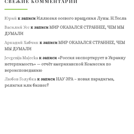
СВЕЖИЕ КОММЕНТАРИИ
Юрий
к записи
Иллюзия осевого вращения Луны. Н.Тесла
Василий Усс
к записи
МИР ОКАЗАЛСЯ СТРАННЕЕ, ЧЕМ МЫ
ДУМАЛИ
Аркадий Хабчик
к записи
МИР ОКАЗАЛСЯ СТРАННЕЕ, ЧЕМ
МЫ ДУМАЛИ
Jevgenija Maļecka
к записи
«Россия экспортирует в Украину
нетерпимость» — отчёт американской Комиссии по
вероисповеданию
Любов Голубка
к записи
НАУ ЭРА – новая парадигма,
религия или бизнес?