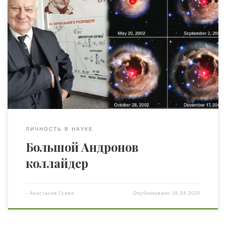
Сегодня давнему другу «Гранита науки», астрофизику
Ивану Леонидовичу Андронову исполняется 60 лет.
Доктор физико-математических наук, представитель
Школы переменных звёзд В. П. Цесевича почти полвека
занимается математическим моделированием
физических явлений в астрономических процессах. Мы
поздравили его с юбилеем и поговорили о главном:
фундаментальной науке. — Чем больше площадь круга,
тем больше окружность, которая […]
ЛИЧНОСТЬ В НАУКЕ
Большой Андронов
коллайдер
-
Анастасия Гужва
Опубликовано
16.04.2020