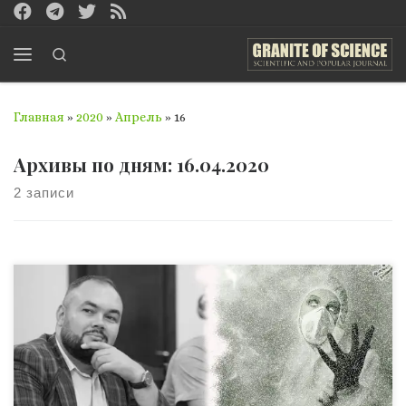
Перейти к содержимому
Search
Меню
Главная
»
2020
»
Апрель
»
16
Архивы по дням:
16.04.2020
2 записи
Беседа Лунева Виталия Евгеньевича, Dr.H.C., Hon. PhD в
области публичного здоровья Академического союза
(Оксфорд, Великобритания), член Американской
академии клинической психологии, Американской
психологической ассоциации, Всемирной федерации
психического здоровья (США), действительного члена
Всемирной академии медицинских наук – Украинский