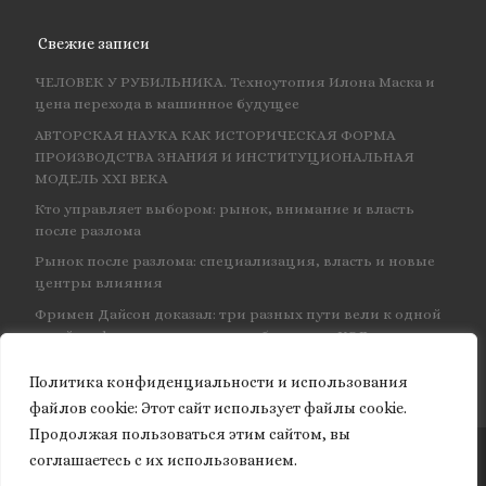
Свежие записи
ЧЕЛОВЕК У РУБИЛЬНИКА. Техноутопия Илона Маска и
цена перехода в машинное будущее
АВТОРСКАЯ НАУКА КАК ИСТОРИЧЕСКАЯ ФОРМА
ПРОИЗВОДСТВА ЗНАНИЯ И ИНСТИТУЦИОНАЛЬНАЯ
МОДЕЛЬ XXI ВЕКА
Кто управляет выбором: рынок, внимание и власть
после разлома
Рынок после разлома: специализация, власть и новые
центры влияния
Фримен Дайсон доказал: три разных пути вели к одной
и той же физике — и навсегда объединил КЭД
Политика конфиденциальности и использования
файлов сookie: Этот сайт использует файлы cookie.
Продолжая пользоваться этим сайтом, вы
соглашаетесь с их использованием.
© 2026
Granite of science
– Все права защищены