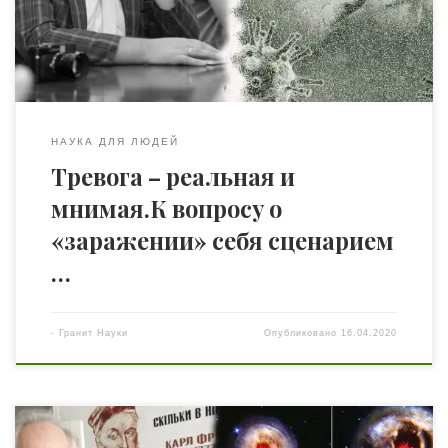
офис (Нидерланды), Украинской академии наук,
, кандидата психологических наук, ассоциированного
профессора, члена Экспедиционного корпуса со
специальным корреспондентом издания
«ЛІТЕРАТУРНИЙ ВІСНИК ГРУШЕВСЬКОГО […]
НАУКА ДЛЯ ЛЮДЕЙ
Тревога – реальная и
мнимая.К вопросу о
«заражении» себя сценарием
…
-
Гранит Науки
Опубликовано
16.04.2020