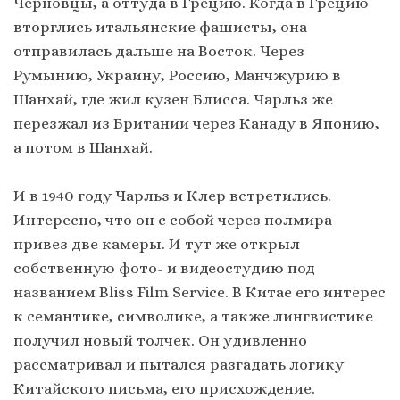
Черновцы, а оттуда в Грецию. Когда в Грецию
вторглись итальянские фашисты, она
отправилась дальше на Восток. Через
Румынию, Украину, Россию, Манчжурию в
Шанхай, где жил кузен Блисса. Чарльз же
перезжал из Британии через Канаду в Японию,
а потом в Шанхай.
И в 1940 году Чарльз и Клер встретились.
Интересно, что он с собой через полмира
привез две камеры. И тут же открыл
собственную фото- и видеостудию под
названием Bliss Film Service. В Китае его интерес
к семантике, символике, а также лингвистике
получил новый толчек. Он удивленно
рассматривал и пытался разгадать логику
Китайского письма, его присхождение.