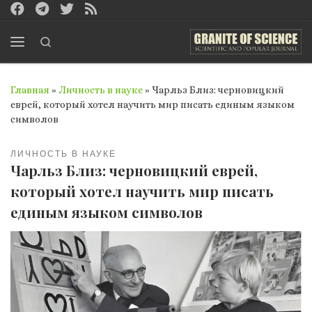
Перейти к содержимому
Search
Меню
Главная
»
Личность в науке
»
Чарльз Близ: черновицкий
еврей, который хотел научить мир писать единым языком
символов
ЛИЧНОСТЬ В НАУКЕ
Чарльз Близ: черновицкий еврей,
который хотел научить мир писать
единым языком символов