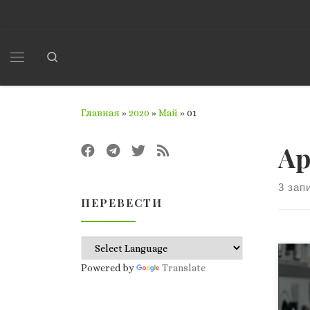
Перейти к содержимому
Search
Меню
Главная
»
2020
»
Май
»
01
Ар
3 зап
ПЕРЕВЕСТИ
Авт
Powered by
Translate
Тех
Нью
Цыб