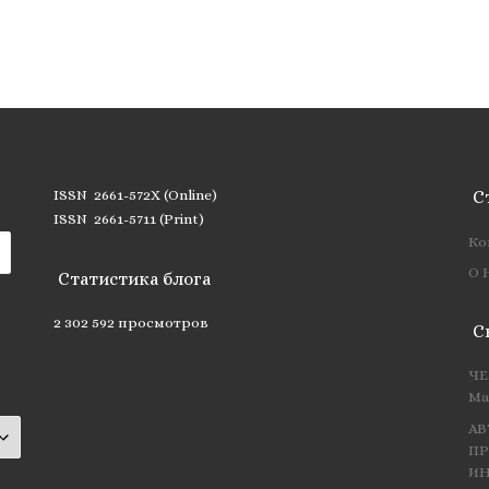
ISSN 2661-572X (Online)
С
ISSN 2661-5711 (Print)
Ко
О 
Статистика блога
2 302 592 просмотров
С
ЧЕ
Ма
АВ
ПР
ИН