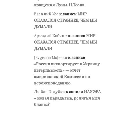
вращения Луны. Н.Тесла
Василий Усс
к записи
МИР
ОКАЗАЛСЯ СТРАННЕЕ, ЧЕМ МЫ
ДУМАЛИ
Аркадий Хабчик
к записи
МИР
ОКАЗАЛСЯ СТРАННЕЕ, ЧЕМ МЫ
ДУМАЛИ
Jevgenija Maļecka
к записи
«Россия экспортирует в Украину
нетерпимость» — отчёт
американской Комиссии по
вероисповеданию
Любов Голубка
к записи
НАУ ЭРА
– новая парадигма, религия или
бизнес?