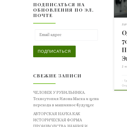
ПОДПИСАТЬСЯ НА
ста
ОБНОВЛЕНИЯ ПО ЭЛ.
по 
ПОЧТЕ
в О
уни
ЛИ
О
фак
Email адрес
про
7
физ
П
80-
ПОДПИСАТЬСЯ
мог
Э
Час
2 к
СВЕЖИЕ ЗАПИСИ
-
Г
Оп
ЧЕЛОВЕК У РУБИЛЬНИКА.
Техноутопия Илона Маска и цена
перехода в машинное будущее
АВТОРСКАЯ НАУКА КАК
ИСТОРИЧЕСКАЯ ФОРМА
ПРОИЗВОДСТВА ЗНАНИЯ И