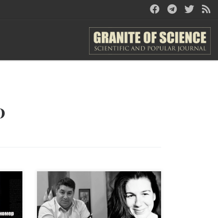
0
Профессор медиа и
р
коммуникации в Лестерском
университете
 как
(Великобритания) Афина