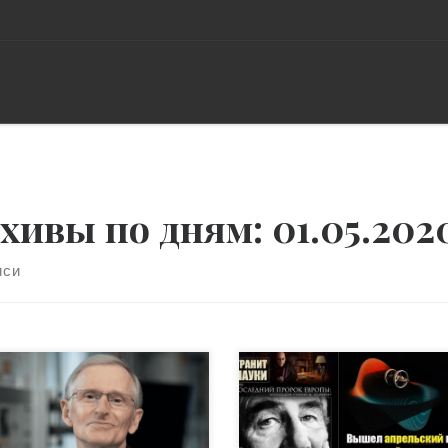
хивы по дням:
01.05.202
иси
ор: профессор
Сегодня, 1 мая, вышел
нологического института
апрельский печатный номе
-Джерси Леонид
журнала «Гранит науки». Он
есков, предупреждает: эта
гораздо обширнее первого