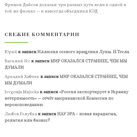
Фримен Дайсон доказал: три разных пути вели к одной и
той же физике — и навсегда объединил КЭД
СВЕЖИЕ КОММЕНТАРИИ
Юрий
к записи
Иллюзия осевого вращения Луны. Н.Тесла
Василий Усс
к записи
МИР ОКАЗАЛСЯ СТРАННЕЕ, ЧЕМ МЫ
ДУМАЛИ
Аркадий Хабчик
к записи
МИР ОКАЗАЛСЯ СТРАННЕЕ, ЧЕМ
МЫ ДУМАЛИ
Jevgenija Maļecka
к записи
«Россия экспортирует в Украину
нетерпимость» — отчёт американской Комиссии по
вероисповеданию
Любов Голубка
к записи
НАУ ЭРА – новая парадигма,
религия или бизнес?