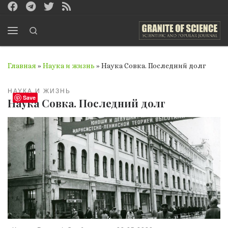
Перейти к содержимому
Search
Меню
Главная
»
Наука и жизнь
»
Наука Совка. Последний долг
НАУКА И ЖИЗНЬ
Save
Наука Совка. Последний долг