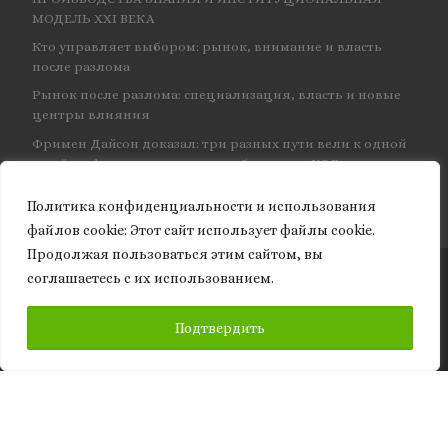
МОДЕЛЬ XXI ВЕКА
Кто управляет выбором: рынок, внимание и власть
после разлома
Рынок после разлома: специализация, власть и новые
центры влияния
Фримен Дайсон доказал: три разных пути вели к одной
и той же физике — и навсегда объединил КЭД
Политика конфиденциальности и использования
файлов сookie: Этот сайт использует файлы cookie.
Продолжая пользоваться этим сайтом, вы
соглашаетесь с их использованием.
© 2026
Granite of science
– Все права защищены
ПОДПИСАТЬСЯ
Подтвердить