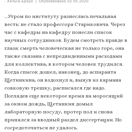
-
Хельга Браун
|
Опубликовано
02.05.2020
…Утром по институту разнеслась печальная
весть: не стало профессора Стариковича. Через
час с кафедры на кафедру понесли список
научных сотрудников. Будем смотреть правде в
глаза: смерть человеческая не только горе, она
также связана с непредвиденными расходами
для коллектива, в котором человек трудился.
Когда список дошел, наконец, до аспиранта
Щетинкина, он вздохнул и, вынув из кармана
совковую трешку, расписался где надо.
Поглядев еще некоторое время на моросящий
за окном дождь, Щетинкин домыл
лабораторную посуду, протер пол и снова
принялся за вводный раздел диссертации. Но
сосредоточиться не удалось.