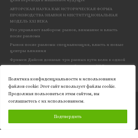
АВТОРСКАЯ НАУКА КАК ИСТОРИЧЕСКАЯ ФОРМА
ПРОИЗВОДСТВА ЗНАНИЯ И ИНСТИТУЦИОНАЛЬНАЯ
МОДЕЛЬ XXI ВЕКА
Кто управляет выбором: рынок, внимание и власть
после разлома
Рынок после разлома: специализация, власть и новые
центры влияния
Фримен Дайсон доказал: три разных пути вели к одной
и той же физике — и навсегда объединил КЭД
Политика конфиденциальности и использования
файлов сookie: Этот сайт использует файлы cookie.
Продолжая пользоваться этим сайтом, вы
соглашаетесь с их использованием.
© 2026
Granite of science
– Все права защищены
ПОДПИСАТЬСЯ
Подтвердить