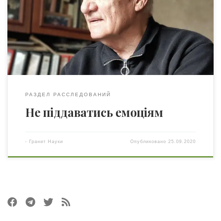
чому дивуватись: вчений-хімік, якого обрали членом
академії, визнавши тим самим виконані ним
дослідження в галузі каталітичних методів очищення
води, раптом заявляє, що бог йому особисто пояснив,
як створено всесвіт і […]
РАЗДЕЛ РАССЛЕДОВАНИЙ
Не піддаватись емоціям
-
Гранит Науки
Опубликовано
25.09.2020