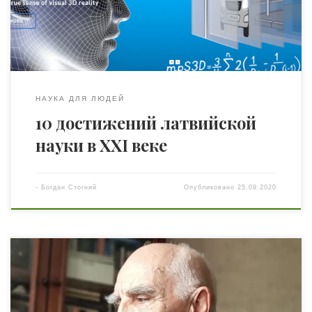
Дамбровой, Эдгорсом Лиепиншем, Освальдсом
Пуговичем, Эйнарсом Ложей и Латвийским институтом
органического синтеза. Милдронат, впрочем, на […]
НАУКА ДЛЯ ЛЮДЕЙ
10 достижений латвийской
науки в XXI веке
-
Богдан Стогний
Опубликовано
25.09.2020
Справжній шквал емоцій викликало опубліковане
“Гранітом науки” інтерв’ю академіка НАН України і
кандидата в президенти академії В.В. Гончарука. Дійсно є