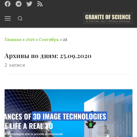
Перейти к содержимому
Search
Меню
Главная
»
2020
»
Сентябрь
»
25
Архивы по дням:
25.09.2020
2 записи
Медицина, фармакология, материаловедение – в этих
отраслях лежат основные преимущества латвийских
учёных, которые они продемонстрировали миру с
начала ХХI столетия. Кардиозащитное вещество,
которое в 40 раз активнее милдроната. Открытие было
совершено в 2009 году Иварсом Калвиншем, Майей