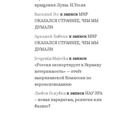
вращения Луны. Н.Тесла
Василий Усс
к записи
МИР
ОКАЗАЛСЯ СТРАННЕЕ, ЧЕМ МЫ
ДУМАЛИ
Аркадий Хабчик
к записи
МИР
ОКАЗАЛСЯ СТРАННЕЕ, ЧЕМ МЫ
ДУМАЛИ
Jevgenija Maļecka
к записи
«Россия экспортирует в Украину
нетерпимость» — отчёт
американской Комиссии по
вероисповеданию
Любов Голубка
к записи
НАУ ЭРА
– новая парадигма, религия или
бизнес?