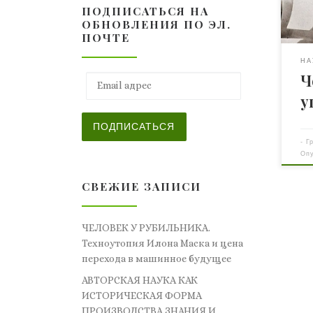
ПОДПИСАТЬСЯ НА
был
ОБНОВЛЕНИЯ ПО ЭЛ.
пер
ПОЧТЕ
двор
при
НА
Ч
утр
Email адрес
леж
у
рай
зам
ПОДПИСАТЬСЯ
неб
-
Г
Оп
СВЕЖИЕ ЗАПИСИ
ЧЕЛОВЕК У РУБИЛЬНИКА.
Техноутопия Илона Маска и цена
перехода в машинное будущее
АВТОРСКАЯ НАУКА КАК
ИСТОРИЧЕСКАЯ ФОРМА
ПРОИЗВОДСТВА ЗНАНИЯ И