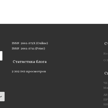
ISSN 2661-572X (Online)
С
ISSN 2661-5711 (Print)
Ко
О 
Статистика блога
2 302 543 просмотров
С
ЧЕ
Ма
АВ
ПР
ИН