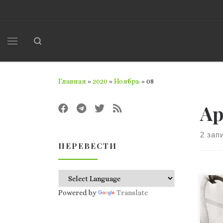
Перейти к содержимому
Search
Меню
Главная
»
2020
»
Ноябрь
»
08
Ар
2 зап
ПЕРЕВЕСТИ
Кон
Powered by
Translate
кор
гот
выш