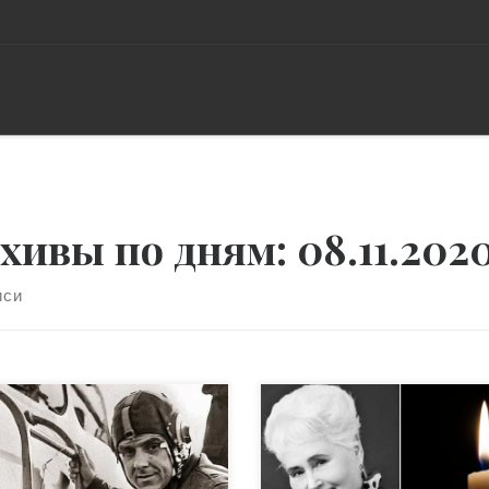
хивы по дням:
08.11.202
иси
струкция космического
Сегодня ночью не стало
абля была «сыровата», не
академика Украинской
овой к пробному полету, но
академии наук, доктора
естоящим политикам надо
психологических наук,