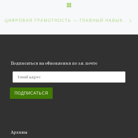
ОБРАТНО К СПИСКУ ЗАП
С
ЦИФРОВАЯ ГРАМОТНОСТЬ — ГЛАВНЫЙ НАВЫК В РЕАЛИЯХ XXI ВЕКА
Подписаться на обновления по эл. почте
Email адрес
ПОДПИСАТЬСЯ
Архивы