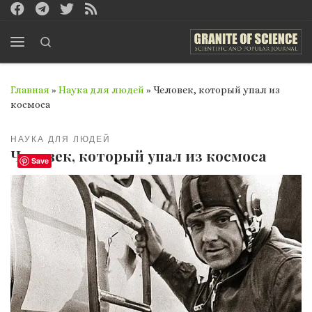
Перейти к содержимому
Search
Меню
Главная
»
Наука для людей
»
Человек, который упал из
космоса
НАУКА ДЛЯ ЛЮДЕЙ
Человек, который упал из космоса
Save