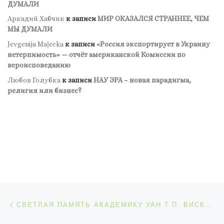
ДУМАЛИ
Аркадий Хабчик
к записи
МИР ОКАЗАЛСЯ СТРАННЕЕ, ЧЕМ
МЫ ДУМАЛИ
Jevgenija Maļecka
к записи
«Россия экспортирует в Украину
нетерпимость» — отчёт американской Комиссии по
вероисповеданию
Любов Голубка
к записи
НАУ ЭРА – новая парадигма,
религия или бизнес?
Навигация по записям
Предыдущая запись
СВЕТЛАЯ ПАМЯТЬ АКАДЕМИКУ УАН Т.П. ВИСКОВАТОВОЙ – СВЕТИЛУ УКРАИНСКОЙ СПЕЦПСИХОЛОГИИ