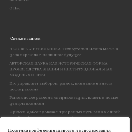
О Нас
Свежие записи
ЧЕЛОВЕК У РУБИЛЬНИКА. Техноутопия Илона Маска и
цена перехода в машинное будущее
АВТОРСКАЯ НАУКА КАК ИСТОРИЧЕСКАЯ ФОРМА
ПРОИЗВОДСТВА ЗНАНИЯ И ИНСТИТУЦИОНАЛЬНАЯ
МОДЕЛЬ XXI ВЕКА
Кто управляет выбором: рынок, внимание и власть
после разлома
Рынок после разлома: специализация, власть и новые
центры влияния
Фримен Дайсон доказал: три разных пути вели к одной
и той же физике — и навсегда объединил КЭД
Политика конфиденциальности и использования