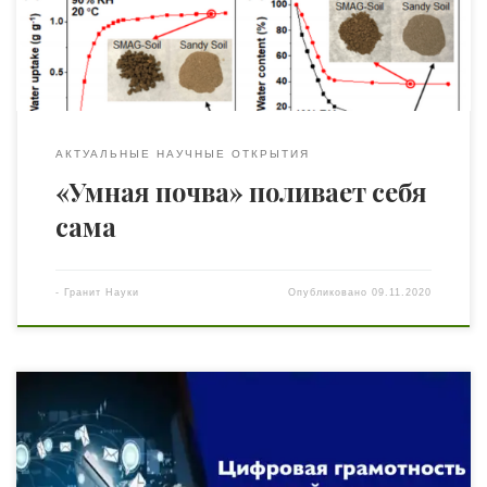
крайне полезное – позволяет поддерживать
стабильную влажность 20 суток без полива, — но при
этом простое! Достаточно было в песчаную […]
АКТУАЛЬНЫЕ НАУЧНЫЕ ОТКРЫТИЯ
«Умная почва» поливает себя
сама
-
Гранит Науки
Опубликовано
09.11.2020
Из книги «Цифровая трансформация Китая. Опыт
преобразования инфраструктуры национальной
экономики» (Ма Хуатэн, Мэн Чжаоли, Ян Дели, Ван