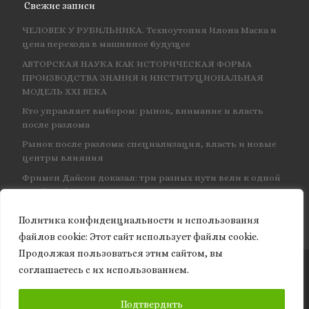
Свежие записи
ЧЕЛОВЕК У РУБИЛЬНИКА. Техноутопия Илона Маска и
цена перехода в машинное будущее
АВТОРСКАЯ НАУКА КАК ИСТОРИЧЕСКАЯ ФОРМА
ПРОИЗВОДСТВА ЗНАНИЯ И ИНСТИТУЦИОНАЛЬНАЯ
МОДЕЛЬ XXI ВЕКА
Кто управляет выбором: рынок, внимание и власть
после разлома
Рынок после разлома: специализация, власть и новые
центры влияния
Фримен Дайсон доказал: три разных пути вели к одной
и той же физике — и навсегда объединил КЭД
Политика конфиденциальности и использования
файлов сookie: Этот сайт использует файлы cookie.
Продолжая пользоваться этим сайтом, вы
соглашаетесь с их использованием.
© 2026
Granite of science
– Все права защищены
ПОДПИСАТЬСЯ
Подтвердить