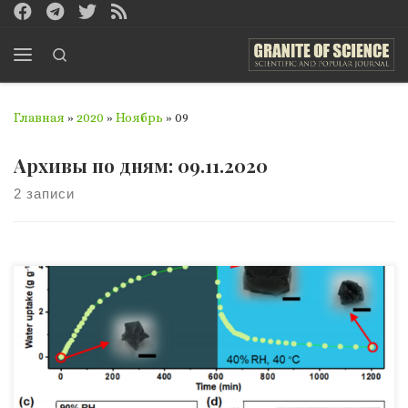
Перейти к содержимому
Search
Меню
Главная
»
2020
»
Ноябрь
»
09
Архивы по дням:
09.11.2020
2 записи
Материаловеды из Техасского университета в Остине
создали грунт, способный поглощать атмосферную
влажность при низкой температуре воздуха ночью и
отдавать воду растениям в течение дня. Называется
SMAG-soil, если соберётесь загуглить. Изобретение