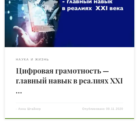
Хуалей; Пер. с кит. — М.: Интеллектуальная литература,
2019): «Образование STEAM представляет собой
комплексную модель, в которой интегрируются и
переплетаются друг с другом наука (science),
технологии (technology), проектирование (engineering),
искусство (art) и математика […]
НАУКА И ЖИЗНЬ
Цифровая грамотность —
главный навык в реалиях XXI
…
-
Анна Штайнер
Опубликовано
09.11.2020