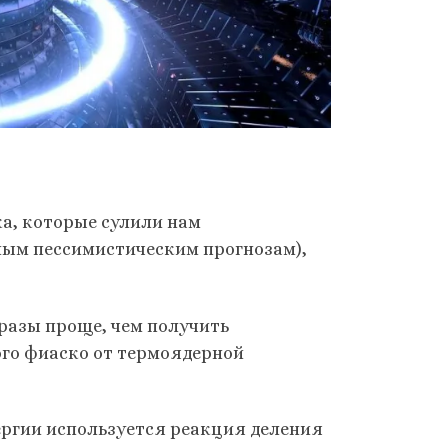
ка, которые сулили нам
амым пессимистическим прогнозам),
 разы проще, чем получить
о фиаско от термоядерной
ергии используется реакция деления