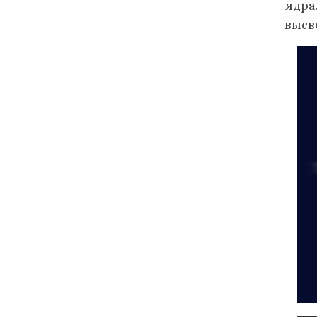
ядра
высв