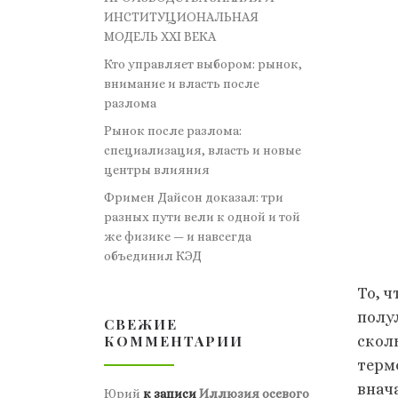
ИНСТИТУЦИОНАЛЬНАЯ
МОДЕЛЬ XXI ВЕКА
Кто управляет выбором: рынок,
внимание и власть после
разлома
Рынок после разлома:
специализация, власть и новые
центры влияния
Фримен Дайсон доказал: три
разных пути вели к одной и той
же физике — и навсегда
объединил КЭД
То, 
полу
СВЕЖИЕ
КОММЕНТАРИИ
скол
терм
внач
Юрий
к записи
Иллюзия осевого