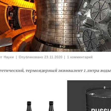
ит Науки
|
Опубликовано
23.11.2020
|
1 комментарий
гетический, термоядерный эквивалент 1 литра воды