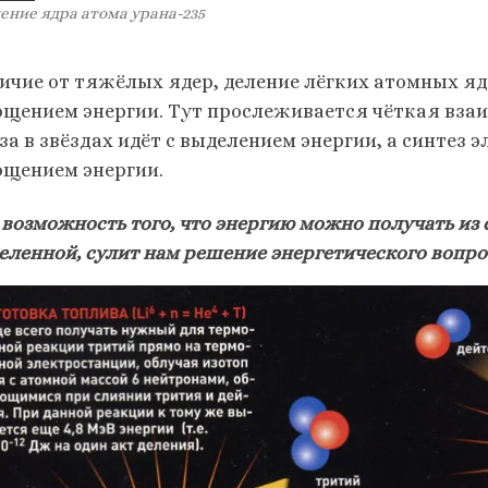
ение ядра атома урана-235
личие от тяжёлых ядер, деление лёгких атомных я
ощением энергии. Тут прослеживается чёткая взаи
за в звёздах идёт с выделением энергии, а синтез 
ощением энергии.
 возможность того, что энергию можно получать из
еленной, сулит нам решение энергетического вопрос