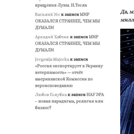
вращения Луны. Н.Тесла
Да, 
Василий Усс
к записи
МИР
милл
ОКАЗАЛСЯ СТРАННЕЕ, ЧЕМ МЫ
ДУМАЛИ
Аркадий Хабчик
к записи
МИР
ОКАЗАЛСЯ СТРАННЕЕ, ЧЕМ МЫ
ДУМАЛИ
Jevgenija Maļecka
к записи
«Россия экспортирует в Украину
нетерпимость» — отчёт
американской Комиссии по
вероисповеданию
Любов Голубка
к записи
НАУ ЭРА
– новая парадигма, религия или
бизнес?