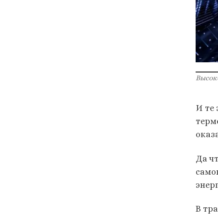
Высок
И те
терм
оказ
Да ч
само
энер
В тр