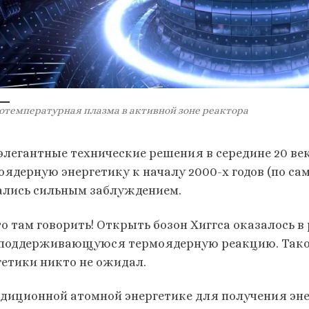
отемпературная плазма в активной зоне реактора
 элегантные технические решения в середине 20 ве
оядерную энергетику к началу 2000-х годов (по с
ались сильным заблуждением.
то там говорить! Открыть бозон Хиггса оказалось в
поддерживающуюся термоядерную реакцию. Таког
гетики никто не ожидал.
адиционной атомной энергетике для получения эн