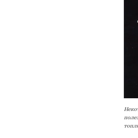
Неко
поле
топли