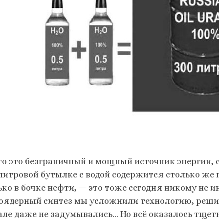
что это безграничный и мощный источник энергии, с
литровой бутылке с водой содержится столько же 
ько в бочке нефти, — это тоже сегодня никому не 
оядерный синтез мы усложнили технологию, решил
але даже не задумывались… Но всё оказалось тщет