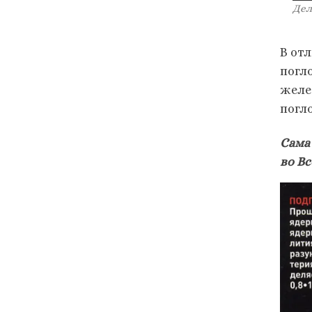
Дел
В от
погл
желе
погл
Сама
во Вс