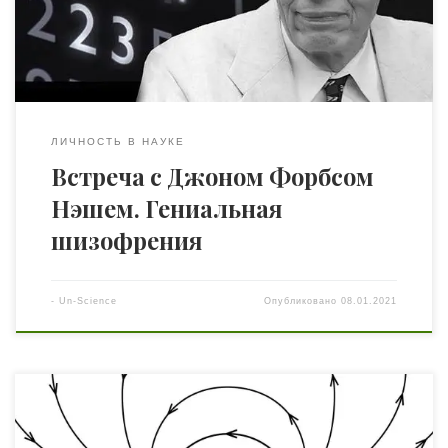
отец (Джон Нэш старший) работал инженером-
электриком. Мать (Вирджиния Мартин) преподавала в
школе английский язык. […]
ЛИЧНОСТЬ В НАУКЕ
Встреча с Джоном Форбсом
Нэшем. Гениальная
шизофрения
-
Un-Science
Опубликовано
08.01.2021