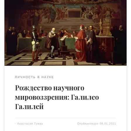
Казалось бы, в ХХI веке услышать такое уже
невозможно: «Голову мыть сегодня уже нельзя, в
церкви служба началась» (вечером 6 января) или «Стоп!
Первым в дом пусть зайдёт мужчина, иначе весь год
будем ссориться!» (если пришли гости утром 7 января).
Или прочитать в новостях: «патриарх Кирилл
приравнял отрицание коронавируса к атеизму». Ну […]
ЛИЧНОСТЬ В НАУКЕ
Рождество научного
мировоззрения: Галилео
Галилей
-
Анастасия Гужва
Опубликовано
08.01.2021