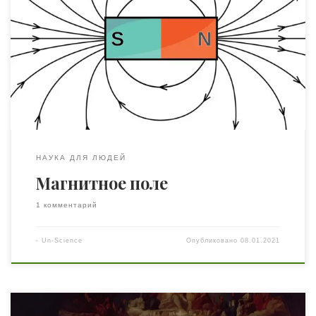
Математическое описание связи между плотностью
магнитного поля B и плотностью электрического тока J
дает в терминах уравнений Максвелла, и в случае
устойчивого магнитного поля эти уравнения сводятся
к divB = 0 → (1) curLH = J → (2) Тогда как плотность тока J
удовлетворяет уравнению неразрывности divJ = 0 → […]
НАУКА ДЛЯ ЛЮДЕЙ
Магнитное поле
1 комментарий
-
Un-Science
Опубликовано
08.01.2021