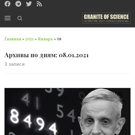
Перейти к содержимому
Search
Меню
Главная
»
2021
»
Январь
»
08
Архивы по дням:
08.01.2021
3 записи
Доп.материалы к фильму «A Beautiful Mind» («Игры
разума»), в них происходит действительная встреча с
профессором Джоном Форбсом Нэшем. Детство гения 13
июня 1928 года в Западной Вирджинии родился
совершенно обычный мальчик – Джон Форбс Нэш. Его