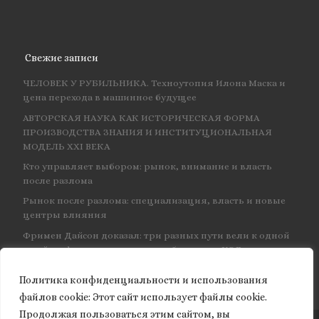
Свежие записи
ЧЕЛОВЕК У РУБИЛЬНИКА. Техноутопия Илона Маска и
цена перехода в машинное будущее
АВТОРСКАЯ НАУКА КАК ИСТОРИЧЕСКАЯ ФОРМА
ПРОИЗВОДСТВА ЗНАНИЯ И ИНСТИТУЦИОНАЛЬНАЯ
МОДЕЛЬ XXI ВЕКА
Кто управляет выбором: рынок, внимание и власть
после разлома
Рынок после разлома: специализация, власть и новые
центры влияния
Фримен Дайсон доказал: три разных пути вели к одной
и той же физике — и навсегда объединил КЭД
Политика конфиденциальности и использования
файлов сookie: Этот сайт использует файлы cookie.
Продолжая пользоваться этим сайтом, вы