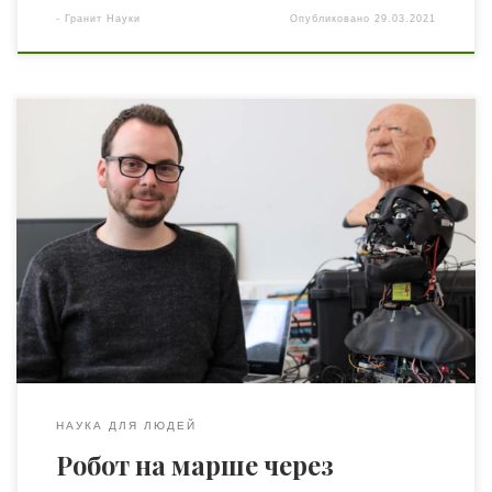
-
Гранит Науки
Опубликовано
29.03.2021
Что такое зловещая долина (uncanny valley)? Это
психологическая точка, в которой такие вещи, как
гуманоидные роботы и персонажи компьютерной
графики, начинают вызывать у нас жуткое ощущение.
Причина этого в том, что они не идеальные
репрезентации людей – и никогда таковыми не станут.
Поэтому роботы вызывают у нас чувства ужаса,
беспокойства […]
НАУКА ДЛЯ ЛЮДЕЙ
Робот на марше через