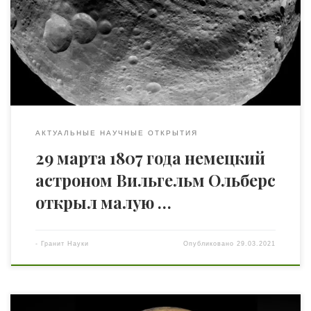
крупного размера (576 км), и того, что он может
приближаться к Земле на расстояние всего 177 млн км.
Среди астероидов Веста занимает первое место
по массе и по размеру. До того как Церера была
признана карликовой […]
АКТУАЛЬНЫЕ НАУЧНЫЕ ОТКРЫТИЯ
29 марта 1807 года немецкий
астроном Вильгельм Ольберс
открыл малую …
-
Гранит Науки
Опубликовано
29.03.2021