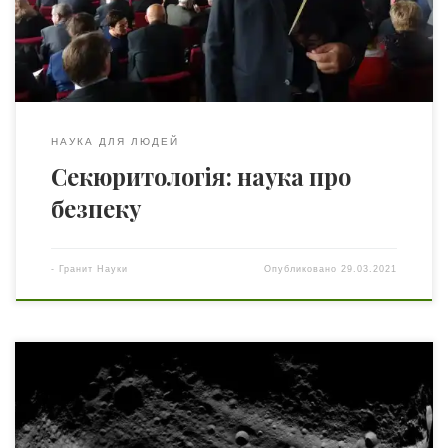
монографії «Підстави наук з безпеки» (Korzeniowski
L.F: Podstawy nauk o bezpieczeństwie. Wydanie […]
НАУКА ДЛЯ ЛЮДЕЙ
Секюритологія: наука про
безпеку
-
Гранит Науки
Опубликовано
29.03.2021
Веста — самый яркий астероид из всех и единственный,
который можно без усилий наблюдать невооружённым
взглядом. Это следствие яркости его поверхности,