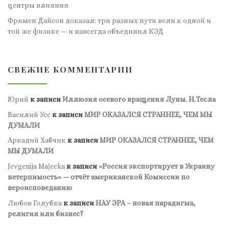
центры влияния
Фримен Дайсон доказал: три разных пути вели к одной и
той же физике — и навсегда объединил КЭД
СВЕЖИЕ КОММЕНТАРИИ
Юрий
к записи
Иллюзия осевого вращения Луны. Н.Тесла
Василий Усс
к записи
МИР ОКАЗАЛСЯ СТРАННЕЕ, ЧЕМ МЫ
ДУМАЛИ
Аркадий Хабчик
к записи
МИР ОКАЗАЛСЯ СТРАННЕЕ, ЧЕМ
МЫ ДУМАЛИ
Jevgenija Maļecka
к записи
«Россия экспортирует в Украину
нетерпимость» — отчёт американской Комиссии по
вероисповеданию
Любов Голубка
к записи
НАУ ЭРА – новая парадигма,
религия или бизнес?