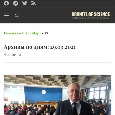
Перейти к содержимому
Search
Меню
Главная
»
2021
»
Март
»
29
Архивы по дням:
29.03.2021
4 записи
Безпека протягом усього існування людства була у
фокусі уваги лише окремих спеціалістів – тоді як право
на безпеку є одним з основних прав і свобод людини
взагалі. Друкуємо зі згоди автора, польського професора
Лєшека Фрідеріка Корженьовського, уривок з його