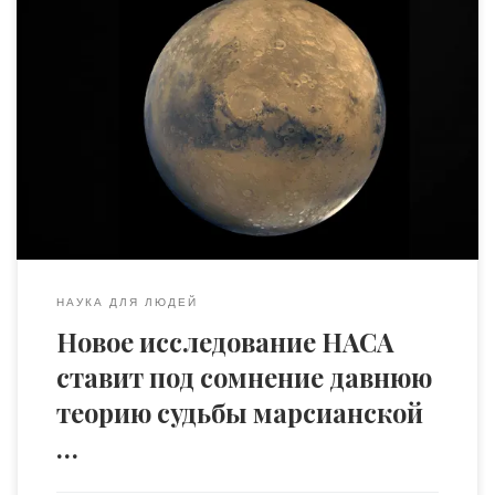
Новые научные выводы указывают на то, что большая
часть воды Красной Планеты попадает в ловушку, а не
исчезает в космос. Согласно геологическим данным,
миллиарды лет назад вода в изобилии текла по Марсу
и собиралась в бассейны, озера и глубокие
океаны. Новое исследование, финансируемое НАСА,
показывает, что значительное количество воды — от […]
НАУКА ДЛЯ ЛЮДЕЙ
Новое исследование НАСА
ставит под сомнение давнюю
теорию судьбы марсианской
…