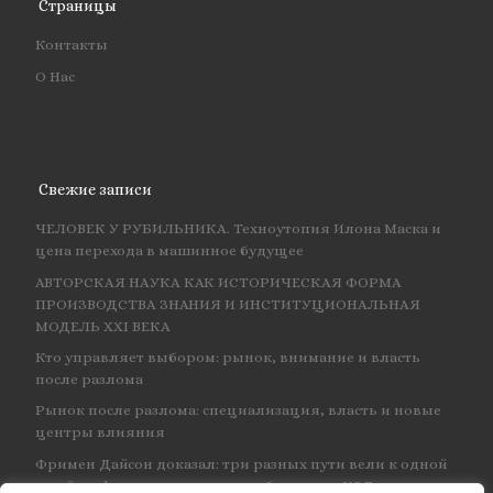
Страницы
Контакты
О Нас
Свежие записи
ЧЕЛОВЕК У РУБИЛЬНИКА. Техноутопия Илона Маска и
цена перехода в машинное будущее
АВТОРСКАЯ НАУКА КАК ИСТОРИЧЕСКАЯ ФОРМА
ПРОИЗВОДСТВА ЗНАНИЯ И ИНСТИТУЦИОНАЛЬНАЯ
МОДЕЛЬ XXI ВЕКА
Кто управляет выбором: рынок, внимание и власть
после разлома
Рынок после разлома: специализация, власть и новые
центры влияния
Фримен Дайсон доказал: три разных пути вели к одной
и той же физике — и навсегда объединил КЭД