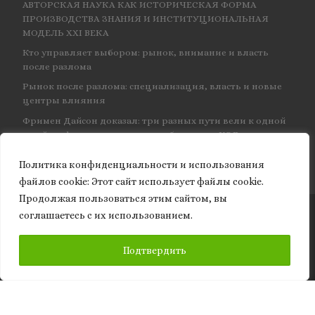
АВТОРСКАЯ НАУКА КАК ИСТОРИЧЕСКАЯ ФОРМА
ПРОИЗВОДСТВА ЗНАНИЯ И ИНСТИТУЦИОНАЛЬНАЯ
МОДЕЛЬ XXI ВЕКА
Кто управляет выбором: рынок, внимание и власть
после разлома
Рынок после разлома: специализация, власть и новые
центры влияния
Фримен Дайсон доказал: три разных пути вели к одной
и той же физике — и навсегда объединил КЭД
Политика конфиденциальности и использования
файлов сookie: Этот сайт использует файлы cookie.
Продолжая пользоваться этим сайтом, вы
соглашаетесь с их использованием.
© 2026
Granite of science
– Все права защищены
ПОДПИСАТЬСЯ
Подтвердить