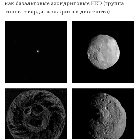
как базальтовые ахондритовые HED (группа
типов говардита, эвкрита и диогенита).