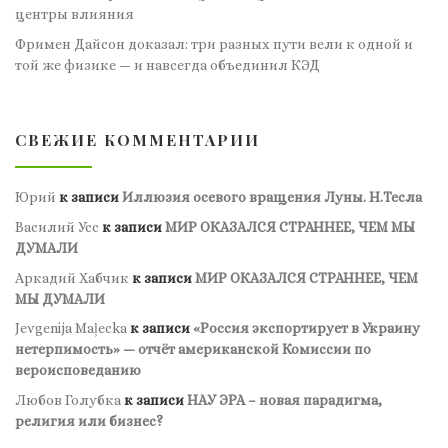
центры влияния
Фримен Дайсон доказал: три разных пути вели к одной и
той же физике — и навсегда объединил КЭД
СВЕЖИЕ КОММЕНТАРИИ
Юрий
к записи
Иллюзия осевого вращения Луны. Н.Тесла
Василий Усс
к записи
МИР ОКАЗАЛСЯ СТРАННЕЕ, ЧЕМ МЫ
ДУМАЛИ
Аркадий Хабчик
к записи
МИР ОКАЗАЛСЯ СТРАННЕЕ, ЧЕМ
МЫ ДУМАЛИ
Jevgenija Maļecka
к записи
«Россия экспортирует в Украину
нетерпимость» — отчёт американской Комиссии по
вероисповеданию
Любов Голубка
к записи
НАУ ЭРА – новая парадигма,
религия или бизнес?