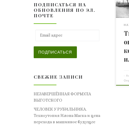
ПОДПИСАТЬСЯ НА
Евр
ОБНОВЛЕНИЯ ПО ЭЛ.
воп
ПОЧТЕ
меч
пер
НА
Т
Гла
Email адрес
на 
о
бри
к
«Whi
ПОДПИСАТЬСЯ
пос
и
«Ма
на 
быс
СВЕЖИЕ ЗАПИСИ
-
А
Оп
Бор
в А
НЕЗАВЕРШЁННАЯ ФОРМУЛА
дир
ВЫГОТСКОГО
Джо
ЧЕЛОВЕК У РУБИЛЬНИКА.
Техноутопия Илона Маска и цена
перехода в машинное будущее