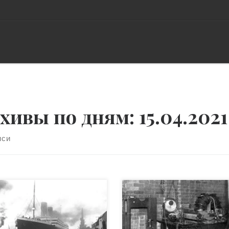
хивы по дням:
15.04.2021
иси
ервые годы ХХ века
Эрнест Резерфорд —
нсатлантические рейсы
уникальный ученый в том
носили немало прибыли:
плане, что свои главные
ячи эмигрантов покидали
открытия он сделал