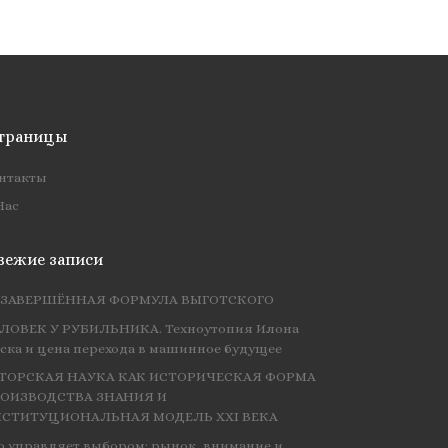
траницы
нтакты
Нас
вежие записи
ЗАВЕРШЁННАЯ ФОРМУЛА ВЫГОТСКОГО
ЛОВЕК У РУБИЛЬНИКА. Техноутопия Илона
ска и цена перехода в машинное будущее
ТОРСКАЯ НАУКА КАК ИСТОРИЧЕСКАЯ ФОРМА
ОИЗВОДСТВА ЗНАНИЯ И
СТИТУЦИОНАЛЬНАЯ МОДЕЛЬ XXI ВЕКА
о управляет выбором: рынок, внимание и