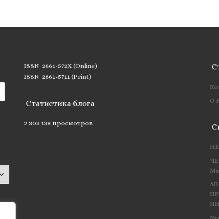
ISSN 2661-572X (Online)
С
ISSN 2661-5711 (Print)
Ко
О 
Статистика блога
2 303 138 просмотров
С
НЕ
ЧЕ
Ма
АВ
ПР
ИН
Кт