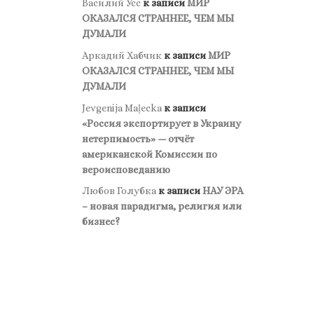
Василий Усс
к записи
МИР
ОКАЗАЛСЯ СТРАННЕЕ, ЧЕМ МЫ
ДУМАЛИ
Аркадий Хабчик
к записи
МИР
ОКАЗАЛСЯ СТРАННЕЕ, ЧЕМ МЫ
ДУМАЛИ
Jevgenija Maļecka
к записи
«Россия экспортирует в Украину
нетерпимость» — отчёт
американской Комиссии по
вероисповеданию
Любов Голубка
к записи
НАУ ЭРА
– новая парадигма, религия или
бизнес?