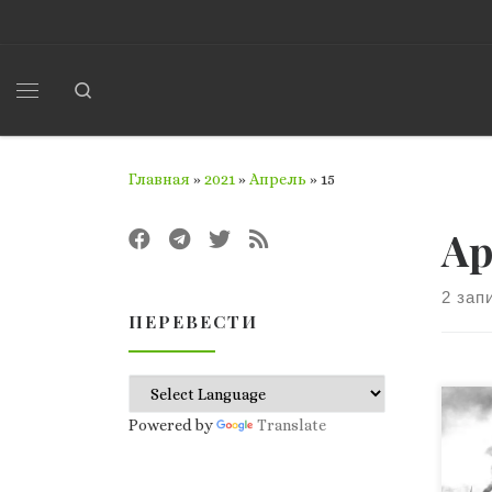
Перейти к содержимому
Search
Меню
Главная
»
2021
»
Апрель
»
15
Ар
2 зап
ПЕРЕВЕСТИ
В п
Powered by
Translate
тра
при
тыс