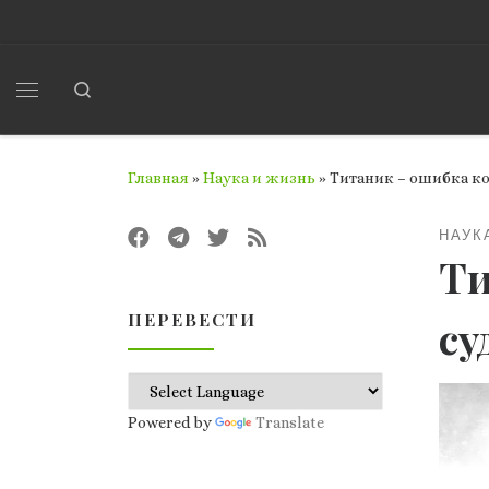
Перейти к содержимому
Search
Меню
Главная
»
Наука и жизнь
»
Титаник – ошибка к
НАУК
Ти
ПЕРЕВЕСТИ
су
Powered by
Translate