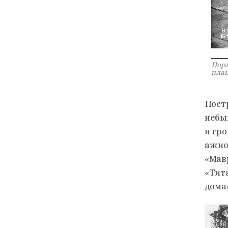
Порш
план
Пост
небы
и гр
ажио
«Мав
«Тит
дома