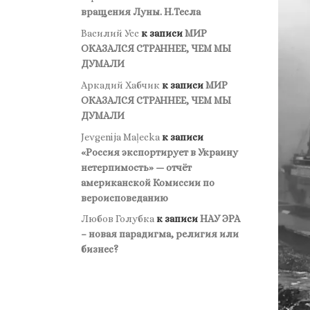
вращения Луны. Н.Тесла
Василий Усс
к записи
МИР
ОКАЗАЛСЯ СТРАННЕЕ, ЧЕМ МЫ
ДУМАЛИ
Аркадий Хабчик
к записи
МИР
ОКАЗАЛСЯ СТРАННЕЕ, ЧЕМ МЫ
ДУМАЛИ
Jevgenija Maļecka
к записи
«Россия экспортирует в Украину
нетерпимость» — отчёт
американской Комиссии по
вероисповеданию
Любов Голубка
к записи
НАУ ЭРА
– новая парадигма, религия или
бизнес?