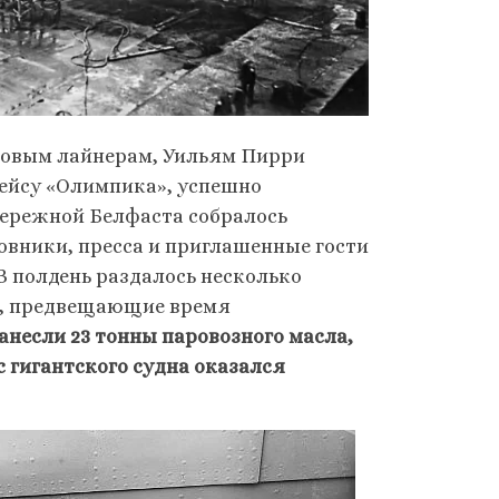
новым лайнерам, Уильям Пирри
рейсу «Олимпика», успешно
абережной Белфаста собралось
овники, пресса и приглашенные гости
В полдень раздалось несколько
ты, предвещающие время
нанесли 23 тонны паровозного масла,
 гигантского судна оказался