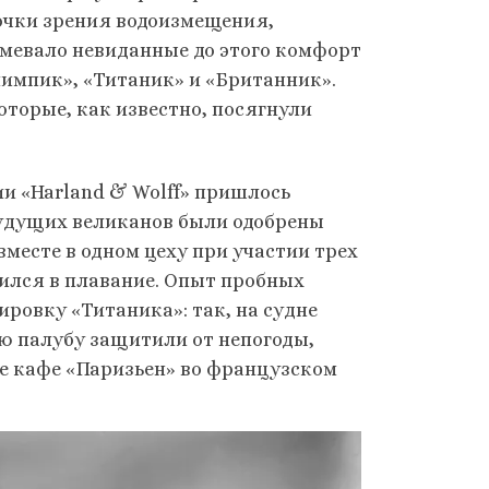
очки зрения водоизмещения,
умевало невиданные до этого комфорт
импик», «Титаник» и «Британник».
которые, как известно, посягнули
и «Harland & Wolff» пришлось
удущих великанов были одобрены
вместе в одном цеху при участии трех
ился в плавание. Опыт пробных
ровку «Титаника»: так, на судне
ю палубу защитили от непогоды,
е кафе «Паризьен» во французском