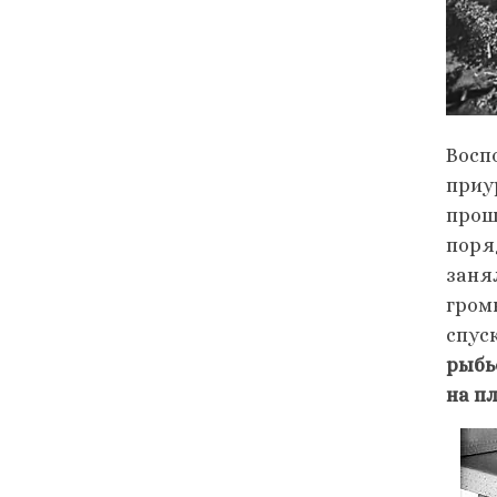
Восп
приу
прош
поря
заня
гром
спус
рыбь
на пл