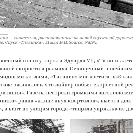
ни — толкатели, расположенные на левой спусковой дорожке
е. Спуск «Титаника», 31 мая 1911. Source: NMNI.
роенный в эпоху короля Эдуарда VII, «Титаник» ст
валой скорости и размаха. Оснащенный новейши
омадными котлами, «Титаник» мог достигать 42 кил
таж: ожидалось, что лайнер побьет скоростной ре
ритании». Газеты пестрели громкими заголовками
аника» равна «длине двух кварталов», высота дви
», а винт по улицам города «тащила упряжка из д