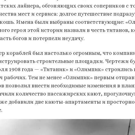
нтских лайнера, обгоняющих своих соперников с т
чества мест и сервиса: долгое путешествие подраз
скошь. Имена были выбраны соответствующие: «Ол
ого героя этой истории назвали в честь титанов, 
асть богов и потерпели неудачу.
ер кораблей был настолько огромным, что компани
нструировать строительные площадки. Чертежи б
юля 1908 года — «Титаник» и «Олимпик» строились 
ч рабочих. Тем не менее «Олимпик» первым отправ
ов позволил внести необходимые изменения в плани
ичили количество пассажирских кают, прогулочну
кже добавили две каюты-апартаменты и просторно
.