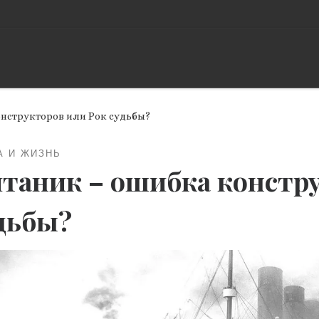
онструкторов или Рок судьбы?
А И ЖИЗНЬ
таник – ошибка констр
дьбы?