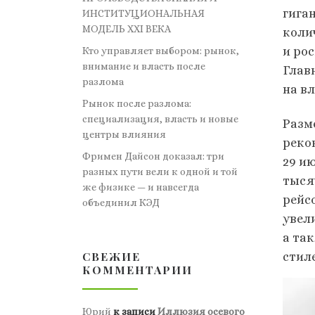
гига
ИНСТИТУЦИОНАЛЬНАЯ
МОДЕЛЬ XXI ВЕКА
коли
и ро
Кто управляет выбором: рынок,
внимание и власть после
Главн
разлома
на вл
Рынок после разлома:
специализация, власть и новые
Разм
центры влияния
реко
Фримен Дайсон доказал: три
29 и
разных пути вели к одной и той
тыся
же физике — и навсегда
рейс
объединил КЭД
увел
а та
СВЕЖИЕ
стиле
КОММЕНТАРИИ
Юрий
к записи
Иллюзия осевого