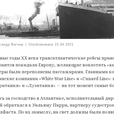
сандр Вагнер
|
Опубликовано
15.04.2021
рвые годы ХХ века трансатлантические рейсы при
рантов покидали Европу, желающие воплотить «ам
еры были переполнены пассажирами. Главными ко
анские компании «White Star Line» и «Cunard Line»
ритания» и «Лузитания» — на тот момент самые бо
сь за господство в Атлантике, исполнительный дир
й обратился к Уильяму Пирри, партнеру судострои
елфаста. По их замыслу, на свет должны были поя