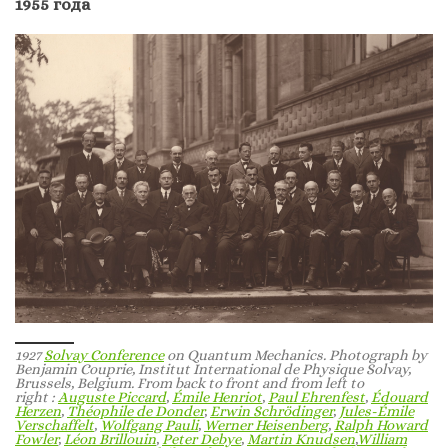
1955 года
1927
Solvay Conference
on Quantum Mechanics. Photograph by
Benjamin Couprie, Institut International de Physique Solvay,
Brussels, Belgium. From back to front and from left to
right :
Auguste Piccard
,
Émile Henriot
,
Paul Ehrenfest
,
Édouard
Herzen
,
Théophile de Donder
,
Erwin Schrödinger
,
Jules-Émile
Verschaffelt
,
Wolfgang Pauli
,
Werner Heisenberg
,
Ralph Howard
Fowler
,
Léon Brillouin
,
Peter Debye
,
Martin Knudsen
,
William