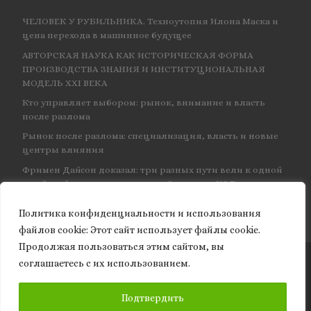
ЧЕЛОВЕК У РУБИЛЬНИКА. Техноутопия Илона Маска и
цена перехода в машинное будущее
АВТОРСКАЯ НАУКА КАК ИСТОРИЧЕСКАЯ ФОРМА
ПРОИЗВОДСТВА ЗНАНИЯ И ИНСТИТУЦИОНАЛЬНАЯ
МОДЕЛЬ XXI ВЕКА
Кто управляет выбором: рынок, внимание и власть
после разлома
Рынок после разлома: специализация, власть и новые
центры влияния
Фримен Дайсон доказал: три разных пути вели к одной
и той же физике — и навсегда объединил КЭД
Политика конфиденциальности и использования
файлов сookie: Этот сайт использует файлы cookie.
Продолжая пользоваться этим сайтом, вы
соглашаетесь с их использованием.
© 2026
Granite of science
– Все права защищены
ПОДПИСАТЬСЯ
Подтвердить