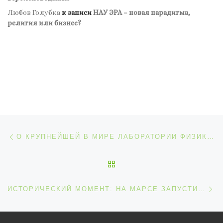
Любов Голубка
к записи
НАУ ЭРА – новая парадигма,
религия или бизнес?
Навигация по записям
Предыдущая запись
О КРУПНЕЙШЕЙ В МИРЕ ЛАБОРАТОРИИ ФИЗИКИ ВЫСОКИХ ЭНЕРГИЙ И РОДИНЕ ИНТЕРНЕТА
ОБРАТНО К СПИСКУ ЗАП
С
ИСТОРИЧЕСКИЙ МОМЕНТ: НА МАРСЕ ЗАПУСТИЛИ ВЕРТОЛЕТ INGENUITY