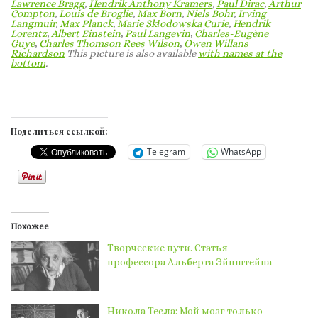
Lawrence Bragg
,
Hendrik Anthony Kramers
,
Paul Dirac
,
Arthur
Compton
,
Louis de Broglie
,
Max Born
,
Niels Bohr
,
Irving
Langmuir
,
Max Planck
,
Marie Skłodowska Curie
,
Hendrik
Lorentz
,
Albert Einstein
,
Paul Langevin
,
Charles-Eugène
Guye
,
Charles Thomson Rees Wilson
,
Owen Willans
Richardson
This picture is also available
with names at the
bottom
.
Поделиться ссылкой:
Telegram
WhatsApp
Похожее
Творческие пути. Статья
профессора Альберта Эйнштейна
Никола Тесла: Мой мозг только