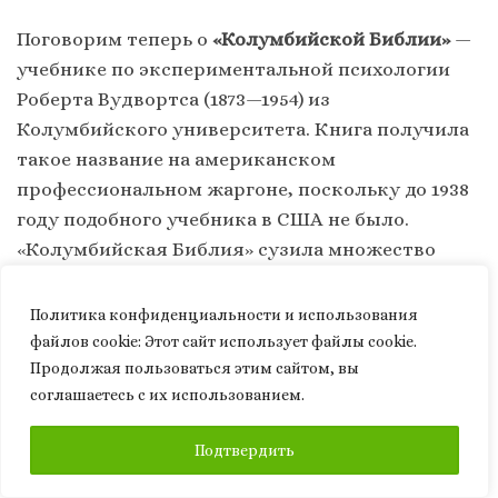
Поговорим теперь о
«Колумбийской Библии»
—
учебнике по экспериментальной психологии
Роберта Вудвортса (1873—1954) из
Колумбийского университета. Книга получила
такое название на американском
профессиональном жаргоне, поскольку до 1938
году подобного учебника в США не было.
«Колумбийская Библия» сузила множество
существующих методов экспериментирования,
приведя их к одной и только одной законной
Политика конфиденциальности и использования
форме. А чтобы никто об этом не догадался,
файлов сookie: Этот сайт использует файлы cookie.
была создана специальная предпосылка: в
Продолжая пользоваться этим сайтом, вы
соглашаетесь с их использованием.
какой бы книжный магазин ни зашли
новоиспеченные студенты в поисках данного
ПОДПИСАТЬСЯ
Подтвердить
учебника, везде их ждало одно и то же
объявление: «
Californian
Bible
sold
out
» —