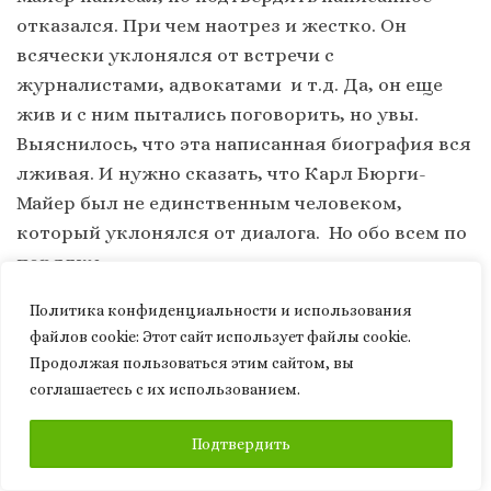
отказался. При чем наотрез и жестко. Он
всячески уклонялся от встречи с
журналистами, адвокатами и т.д. Да, он еще
жив и с ним пытались поговорить, но увы.
Выяснилось, что эта написанная биография вся
лживая. И нужно сказать, что Карл Бюрги-
Майер был не единственным человеком,
который уклонялся от диалога. Но обо всем по
порядку.
Политика конфиденциальности и использования
С чего вообще началось это детальное
файлов сookie: Этот сайт использует файлы cookie.
расследование. Однажды в разговоре
Продолжая пользоваться этим сайтом, вы
академика Мальцева с его учителем в области
соглашаетесь с их использованием.
судьбоанализа, кандидатом медицинских наук
Вигдорчиком Михаилом Ильичом, зашла речь о
ПОДПИСАТЬСЯ
Подтвердить
том, что согласно биографии Бюрги-Майера