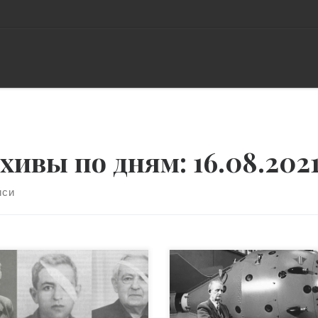
хивы по дням:
16.08.202
иси
омните великого ученого и
Известный физик ядерщик
страшного Человека с
Юлий Харитон рассказывал
ьшой буквы. «…у него
что к нему обратились с
огда не было кабинета, у
вопросом о том, какое у нег