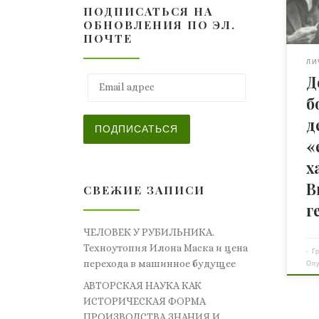
ПОДПИСАТЬСЯ НА
нег
ОБНОВЛЕНИЯ ПО ЭЛ.
сто
ПОЧТЕ
сек
был
ЛИ
Д
он 
Email адрес
кор
б
191
д
евр
ПОДПИСАТЬСЯ
род
«
х
В
СВЕЖИЕ ЗАПИСИ
г
ЧЕЛОВЕК У РУБИЛЬНИКА.
Техноутопия Илона Маска и цена
-
Г
перехода в машинное будущее
Оп
АВТОРСКАЯ НАУКА КАК
ИСТОРИЧЕСКАЯ ФОРМА
ПРОИЗВОДСТВА ЗНАНИЯ И