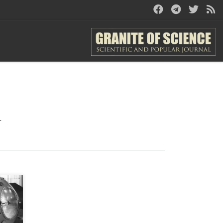
1
,
о