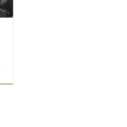
 ли
о
кого
[…]