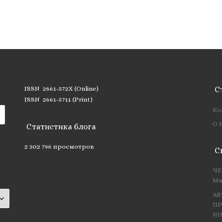
ISSN 2661-572X (Online)
С
ISSN 2661-5711 (Print)
Ко
О 
Статистика блога
2 302 796 просмотров
С
ЧЕ
Ма
АВ
ПР
ИН