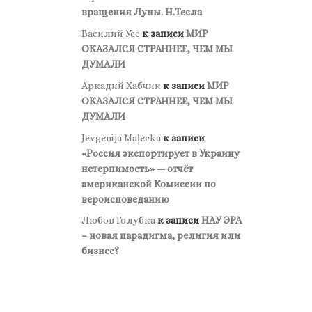
вращения Луны. Н.Тесла
Василий Усс
к записи
МИР
ОКАЗАЛСЯ СТРАННЕЕ, ЧЕМ МЫ
ДУМАЛИ
Аркадий Хабчик
к записи
МИР
ОКАЗАЛСЯ СТРАННЕЕ, ЧЕМ МЫ
ДУМАЛИ
Jevgenija Maļecka
к записи
«Россия экспортирует в Украину
нетерпимость» — отчёт
американской Комиссии по
вероисповеданию
Любов Голубка
к записи
НАУ ЭРА
– новая парадигма, религия или
бизнес?