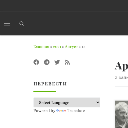
Перейти к содержимому
Search
Меню
Главная
»
2021
»
Август
»
16
Ар
2 зап
ПЕРЕВЕСТИ
Всп
Powered by
Translate
бес
бол
ник