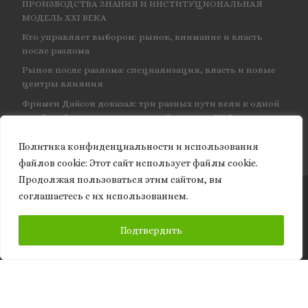
ПРОИЗВОДСТВА ЗНАНИЯ И ИНСТИТУЦИОНАЛЬНАЯ
МОДЕЛЬ XXI ВЕКА
Кто управляет выбором: рынок, внимание и власть
после разлома
Рынок после разлома: специализация, власть и новые
центры влияния
Фримен Дайсон доказал: три разных пути вели к одной
и той же физике — и навсегда объединил КЭД
Политика конфиденциальности и использования
файлов сookie: Этот сайт использует файлы cookie.
Продолжая пользоваться этим сайтом, вы
соглашаетесь с их использованием.
© 2026
Granite of science
– Все права защищены
ПОДПИСАТЬСЯ
Подтвердить