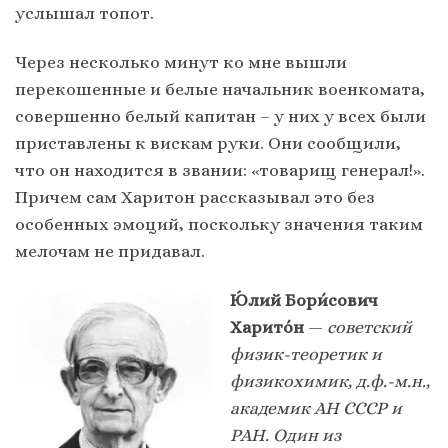
услышал топот.
Через несколько минут ко мне вышли
перекошенные и белые начальник военкомата,
совершенно белый капитан – у них у всех были
приставлены к вискам руки. Они сообщили,
что он находится в звании: «товарищ генерал!».
Причем сам Харитон рассказывал это без
особенных эмоций, поскольку значения таким
мелочам не придавал.
Ю́лий Бори́сович
Харито́н
—
советский
физик-теоретик и
физикохимик, д.ф.-м.н.,
академик АН СССР и
РАН. Один из