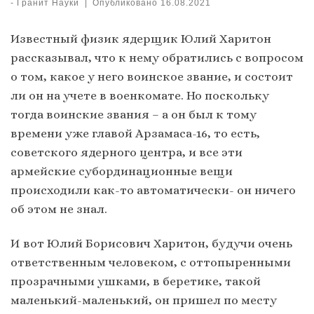
-
Гранит Науки
|
Опубликовано
16.08.2021
Известный физик ядерщик Юлий Харитон
рассказывал, что к нему обратились с вопросом
о том, какое у него воинское звание, и состоит
ли он на учете в военкомате. Но поскольку
тогда воинские звания – а он был к тому
времени уже главой Арзамаса-16, то есть,
советского ядерного центра, и все эти
армейские субординационные вещи
происходили как-то автоматически- он ничего
об этом не знал.
И вот Юлий Борисович Харитон, будучи очень
ответственным человеком, с оттопыренными
прозрачными ушками, в беретике, такой
маленький-маленький, он пришел по месту