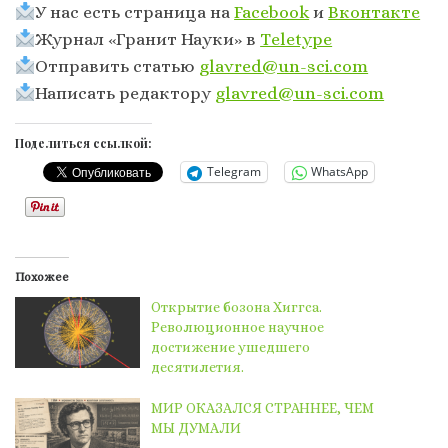
У нас есть страница на
Facebook
и
Вконтакте
Журнал «Гранит Науки» в
Тeletype
Отправить статью
glavred@un-sci.com
Написать редактору
glavred@un-sci.com
Поделиться ссылкой:
Telegram
WhatsApp
Похожее
Открытие бозона Хиггса.
Революционное научное
достижение ушедшего
десятилетия.
МИР ОКАЗАЛСЯ СТРАННЕЕ, ЧЕМ
МЫ ДУМАЛИ