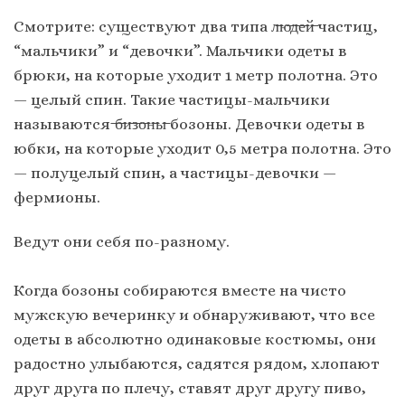
Смотрите: существуют два типа л̶ю̶д̶е̶й̶ частиц,
“мальчики” и “девочки”. Мальчики одеты в
брюки, на которые уходит 1 метр полотна. Это
— целый спин. Такие частицы-мальчики
называются ̶б̶и̶з̶о̶н̶ы̶ бозоны. Девочки одеты в
юбки, на которые уходит 0,5 метра полотна. Это
— полуцелый спин, а частицы-девочки —
фермионы.
Ведут они себя по-разному.
Когда бозоны собираются вместе на чисто
мужскую вечеринку и обнаруживают, что все
одеты в абсолютно одинаковые костюмы, они
радостно улыбаются, садятся рядом, хлопают
друг друга по плечу, ставят друг другу пиво,