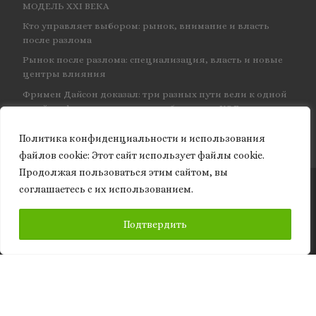
МОДЕЛЬ XXI ВЕКА
Кто управляет выбором: рынок, внимание и власть
после разлома
Рынок после разлома: специализация, власть и новые
центры влияния
Фримен Дайсон доказал: три разных пути вели к одной
и той же физике — и навсегда объединил КЭД
Политика конфиденциальности и использования
файлов сookie: Этот сайт использует файлы cookie.
Продолжая пользоваться этим сайтом, вы
соглашаетесь с их использованием.
© 2026
Granite of science
– Все права защищены
ПОДПИСАТЬСЯ
Подтвердить