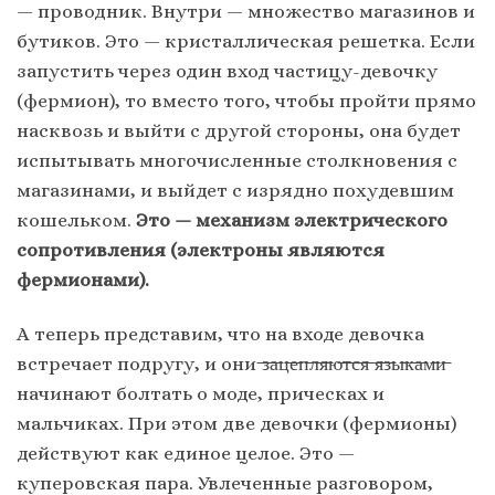
— проводник. Внутри — множество магазинов и
бутиков. Это — кристаллическая решетка. Если
запустить через один вход частицу-девочку
(фермион), то вместо того, чтобы пройти прямо
насквозь и выйти с другой стороны, она будет
испытывать многочисленные столкновения с
магазинами, и выйдет с изрядно похудевшим
кошельком.
Это — механизм электрического
сопротивления (электроны являются
фермионами).
А теперь представим, что на входе девочка
встречает подругу, и они ̶з̶а̶ц̶е̶п̶л̶я̶ю̶т̶с̶я̶ ̶я̶з̶ы̶к̶а̶м̶и̶
начинают болтать о моде, прическах и
мальчиках. При этом две девочки (фермионы)
действуют как единое целое. Это —
куперовская пара. Увлеченные разговором,