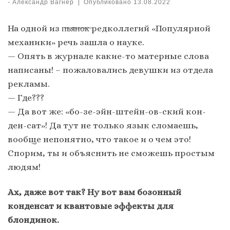
-
Александр Вагнер
|
Опубликовано
13.08.2022
На одной из п̶ь̶я̶н̶о̶к̶ редколлегий «Популярной
механики» речь зашла о науке.
— Опять в журнале какие-то матерные слова
написаны! – пожаловались девушки из отдела
рекламы.
— Где???
— Да вот же: «бо-зе-эйн-штейн-ов-ский кон-
ден-сат»! Да тут не только язык сломаешь,
вообще непонятно, что такое и о чем это!
Спорим, ты и объяснить не сможешь простым
людям!
Ах, даже вот так? Ну вот вам бозонный
конденсат и квантовые эффекты для
блондинок.