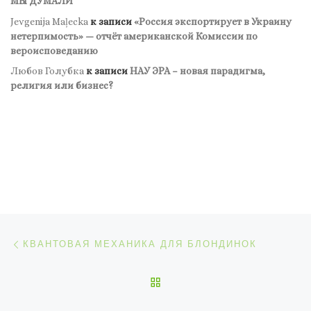
МЫ ДУМАЛИ
Jevgenija Maļecka
к записи
«Россия экспортирует в Украину
нетерпимость» — отчёт американской Комиссии по
вероисповеданию
Любов Голубка
к записи
НАУ ЭРА – новая парадигма,
религия или бизнес?
Навигация по записям
Предыдущая запись
КВАНТОВАЯ МЕХАНИКА ДЛЯ БЛОНДИНОК
ОБРАТНО К СПИСКУ ЗАП
С