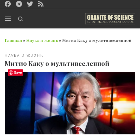
Перейти к содержимому
Search
Меню
Главная
»
Наука и жизнь
»
Митио Каку о мультивселенной
НАУКА И ЖИЗНЬ
Митио Каку о мультивселенной
Save