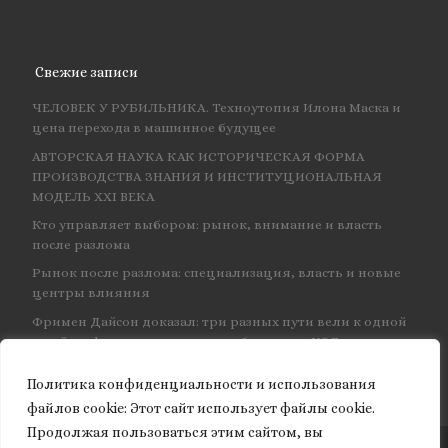
Свежие записи
ЧЕЛОВЕК У РУБИЛЬНИКА. Техноутопия Илона Маска и
цена перехода в машинное будущее
АВТОРСКАЯ НАУКА КАК ИСТОРИЧЕСКАЯ ФОРМА
ПРОИЗВОДСТВА ЗНАНИЯ И ИНСТИТУЦИОНАЛЬНАЯ
МОДЕЛЬ XXI ВЕКА
Кто управляет выбором: рынок, внимание и власть
после разлома
Рынок после разлома: специализация, власть и новые
центры влияния
Фримен Дайсон доказал: три разных пути вели к одной
и той же физике — и навсегда объединил КЭД
Политика конфиденциальности и использования
файлов сookie: Этот сайт использует файлы cookie.
Продолжая пользоваться этим сайтом, вы