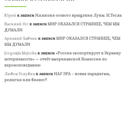
Юрий
к записи
Иллюзия осевого вращения Луны. Н.Тесла
Василий Усс
к записи
МИР ОКАЗАЛСЯ СТРАННЕЕ, ЧЕМ МЫ
ДУМАЛИ
Аркадий Хабчик
к записи
МИР ОКАЗАЛСЯ СТРАННЕЕ, ЧЕМ
МЫ ДУМАЛИ
Jevgenija Maļecka
к записи
«Россия экспортирует в Украину
нетерпимость» — отчёт американской Комиссии по
вероисповеданию
Любов Голубка
к записи
НАУ ЭРА – новая парадигма,
религия или бизнес?