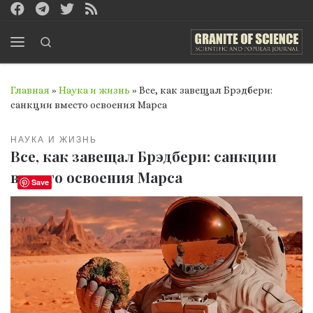
Перейти к содержимому
Search
Меню
Главная
»
Наука и жизнь
»
Все, как завещал Брэдбери:
санкции вместо освоения Марса
НАУКА И ЖИЗНЬ
Все, как завещал Брэдбери: санкции
вместо освоения Марса
Save