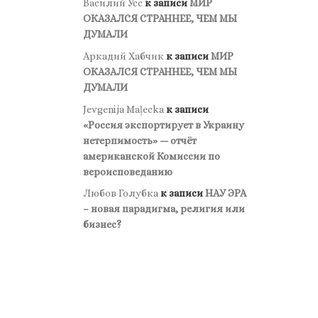
Василий Усс
к записи
МИР
ОКАЗАЛСЯ СТРАННЕЕ, ЧЕМ МЫ
ДУМАЛИ
Аркадий Хабчик
к записи
МИР
ОКАЗАЛСЯ СТРАННЕЕ, ЧЕМ МЫ
ДУМАЛИ
Jevgenija Maļecka
к записи
«Россия экспортирует в Украину
нетерпимость» — отчёт
американской Комиссии по
вероисповеданию
Любов Голубка
к записи
НАУ ЭРА
– новая парадигма, религия или
бизнес?