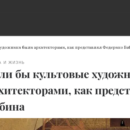
художники были архитекторами, как представлял Федерико Ба
А И ЖИЗНЬ
ли бы культовые худож
хитекторами, как предс
бина