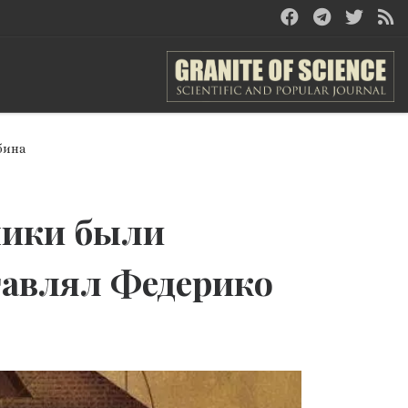
бина
ники были
тавлял Федерико