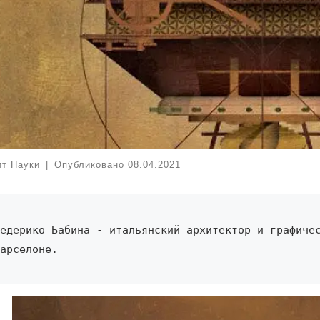
ит Науки
|
Опубликовано
08.04.2021
едерико Бабина - итальянский архитектор и графичес
арселоне.