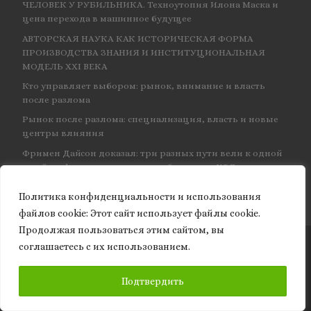
ЧЕЛОВЕК У РУБИЛЬНИКА. Техноутопия Илона Маска и
цена перехода в машинное будущее
АВТОРСКАЯ НАУКА КАК ИСТОРИЧЕСКАЯ ФОРМА
ПРОИЗВОДСТВА ЗНАНИЯ И ИНСТИТУЦИОНАЛЬНАЯ
МОДЕЛЬ XXI ВЕКА
Кто управляет выбором: рынок, внимание и власть
после разлома
Рынок после разлома: специализация, власть и новые
центры влияния
Фримен Дайсон доказал: три разных пути вели к одной
и той же физике — и навсегда объединил КЭД
Политика конфиденциальности и использования
файлов сookie: Этот сайт использует файлы cookie.
Продолжая пользоваться этим сайтом, вы
соглашаетесь с их использованием.
© 2026
Granite of science
– Все права защищены
ПОДПИСАТЬСЯ
Подтвердить