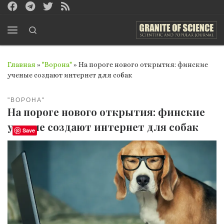
Перейти к содержимому
Search
Меню
Главная
»
"Ворона"
»
На пороге нового открытия: финские
ученые создают интернет для собак
"ВОРОНА"
На пороге нового открытия: финские
ученые создают интернет для собак
Save