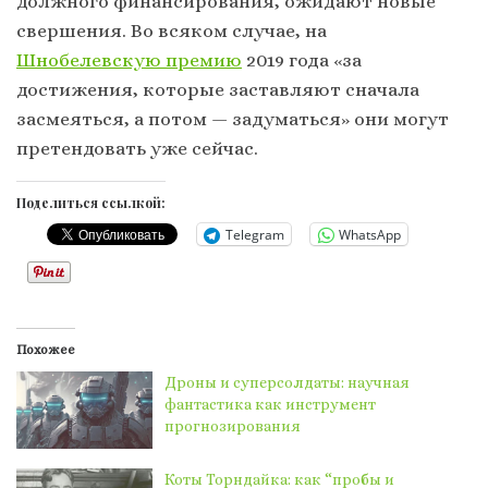
должного финансирования, ожидают новые
свершения. Во всяком случае, на
Шнобелевскую премию
2019 года «за
достижения, которые заставляют сначала
засмеяться, а потом — задуматься» они могут
претендовать уже сейчас.
Поделиться ссылкой:
Telegram
WhatsApp
Похожее
Дроны и суперсолдаты: научная
фантастика как инструмент
прогнозирования
Коты Торндайка: как “пробы и