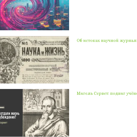
Об истоках научной журна
Мигель Сервет: подвиг учён