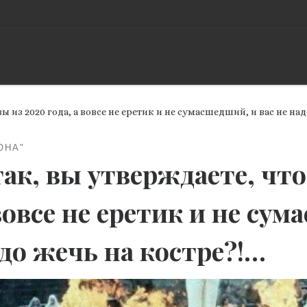
вы из 2020 года, а вовсе не еретик и не сумасшедший, и вас не на
ОНА"
ак, вы утверждаете, что
вовсе не еретик и не сум
до жечь на костре?!…