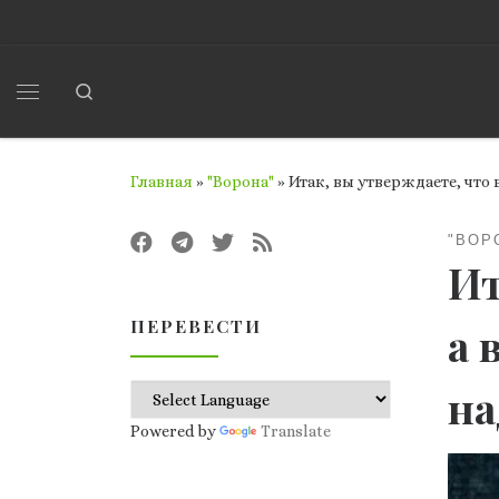
Перейти к содержимому
Search
Меню
Главная
»
"Ворона"
»
Итак, вы утверждаете, что 
"ВОР
Ит
ПЕРЕВЕСТИ
а 
на
Powered by
Translate