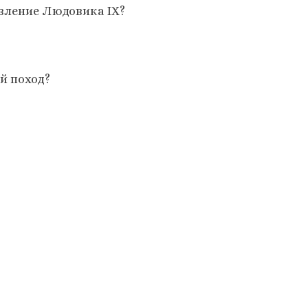
авление Людовика IX?
й поход?