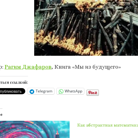
р:
Рагим Джафаров
, Книга «Мы из будущего»
ться ссылкой:
Telegram
WhatsApp
ее
Как абстрактная математик