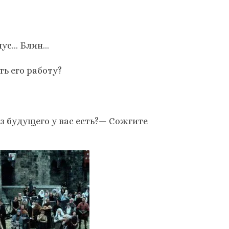
нус… Блин…
ь его работу?
з будущего у вас есть?— Сожгите