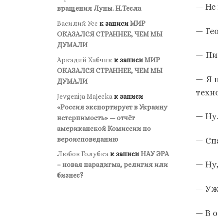
— Не
вращения Луны. Н.Тесла
Василий Усс
к записи
МИР
— Ге
ОКАЗАЛСЯ СТРАННЕЕ, ЧЕМ МЫ
ДУМАЛИ
— Пи
Аркадий Хабчик
к записи
МИР
ОКАЗАЛСЯ СТРАННЕЕ, ЧЕМ МЫ
— Я 
ДУМАЛИ
техн
Jevgenija Maļecka
к записи
«Россия экспортирует в Украину
— Ну
нетерпимость» — отчёт
американской Комиссии по
вероисповеданию
— Спа
Любов Голубка
к записи
НАУ ЭРА
— Ну
– новая парадигма, религия или
бизнес?
— Уж
— В о