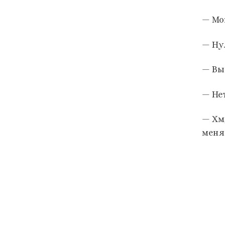
— Мо
— Ну
— Вы
— Не
— Хм
меня