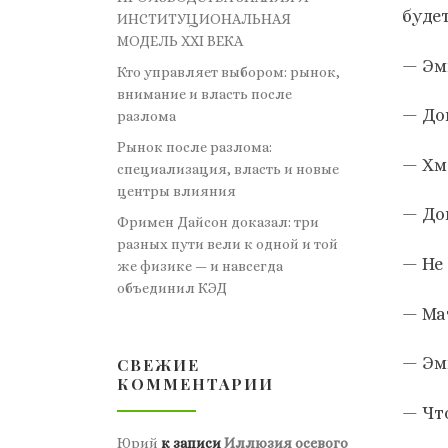
буде
ИНСТИТУЦИОНАЛЬНАЯ
МОДЕЛЬ XXI ВЕКА
— Эм
Кто управляет выбором: рынок,
внимание и власть после
— До
разлома
Рынок после разлома:
— Хм…
специализация, власть и новые
центры влияния
— До
Фримен Дайсон доказал: три
разных пути вели к одной и той
— Не
же физике — и навсегда
объединил КЭД
— Ma
— Эмм
СВЕЖИЕ
КОММЕНТАРИИ
— Чт
Юрий
к записи
Иллюзия осевого