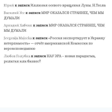
Юрий
к записи
Иллюзия осевого вращения Луны. Н.Тесла
Василий Усс
к записи
МИР ОКАЗАЛСЯ СТРАННЕЕ, ЧЕМ МЫ
ДУМАЛИ
Аркадий Хабчик
к записи
МИР ОКАЗАЛСЯ СТРАННЕЕ, ЧЕМ
МЫ ДУМАЛИ
Jevgenija Maļecka
к записи
«Россия экспортирует в Украину
нетерпимость» — отчёт американской Комиссии по
вероисповеданию
Любов Голубка
к записи
НАУ ЭРА – новая парадигма,
религия или бизнес?