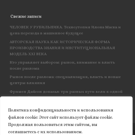
Свежие записи
ЧЕЛОВЕК У РУБИЛЬНИКА. Техноутопия Илона Маска и
цена перехода в машинное будущее
АВТОРСКАЯ НАУКА КАК ИСТОРИЧЕСКАЯ ФОРМА
ПРОИЗВОДСТВА ЗНАНИЯ И ИНСТИТУЦИОНАЛЬНАЯ
МОДЕЛЬ XXI ВЕКА
Кто управляет выбором: рынок, внимание и власть
после разлома
Рынок после разлома: специализация, власть и новые
центры влияния
Фримен Дайсон доказал: три разных пути вели к одной
и той же физике — и навсегда объединил КЭД
Политика конфиденциальности и использования
файлов сookie: Этот сайт использует файлы cookie.
Продолжая пользоваться этим сайтом, вы
соглашаетесь с их использованием.
© 2026
Granite of science
– Все права защищены