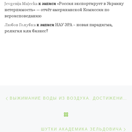
Jevgenija Maļecka
к записи
«Россия экспортирует в Украину
нетерпимость» — отчёт американской Комиссии по
вероисповеданию
Любов Голубка
к записи
НАУ ЭРА – новая парадигма,
религия или бизнес?
Навигация по записям
Предыдущая запись
ВЫЖИМАНИЕ ВОДЫ ИЗ ВОЗДУХА. ДОСТИЖЕНИЕ ИНЖЕНЕРНОЙ МЫСЛИ
ОБРАТНО К СПИСКУ ЗАП
С
ШУТКИ АКАДЕМИКА ЗЕЛЬДОВИЧА