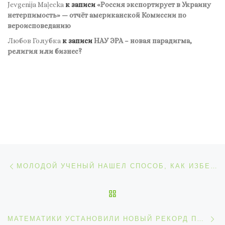
Jevgenija Maļecka
к записи
«Россия экспортирует в Украину
нетерпимость» — отчёт американской Комиссии по
вероисповеданию
Любов Голубка
к записи
НАУ ЭРА – новая парадигма,
религия или бизнес?
Навигация по записям
Предыдущая запись
МОЛОДОЙ УЧЕНЫЙ НАШЕЛ СПОСОБ, КАК ИЗБЕЖАТЬ АВАРИЙ САМОЛЕТОВ НА ВЗЛЕТНО-ПОСАДОЧНОЙ ПОЛОСЕ
ОБРАТНО К СПИСКУ ЗАП
С
МАТЕМАТИКИ УСТАНОВИЛИ НОВЫЙ РЕКОРД ПО ВЫЧИСЛЕНИЮ ЧИСЛА «ПИ»