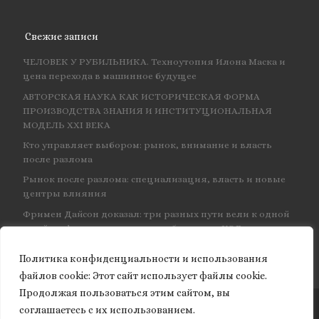
Свежие записи
ЧЕЛОВЕК У РУБИЛЬНИКА. Техноутопия Илона Маска и
цена перехода в машинное будущее
АВТОРСКАЯ НАУКА КАК ИСТОРИЧЕСКАЯ ФОРМА
ПРОИЗВОДСТВА ЗНАНИЯ И ИНСТИТУЦИОНАЛЬНАЯ
МОДЕЛЬ XXI ВЕКА
Кто управляет выбором: рынок, внимание и власть
после разлома
Рынок после разлома: специализация, власть и новые
центры влияния
Фримен Дайсон доказал: три разных пути вели к одной
и той же физике — и навсегда объединил КЭД
Политика конфиденциальности и использования
файлов сookie: Этот сайт использует файлы cookie.
Продолжая пользоваться этим сайтом, вы
соглашаетесь с их использованием.
© 2026
Granite of science
– Все права защищены