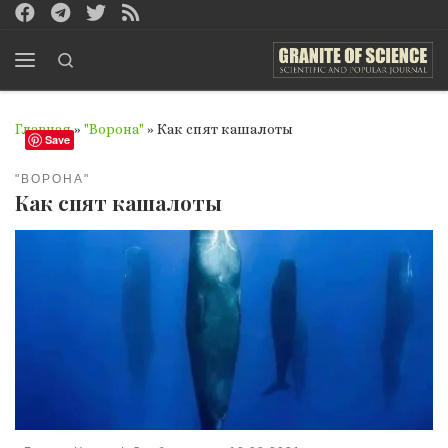
Перейти к содержимому
Search
Меню
Главная
»
"Ворона"
»
Как спят кашалоты
Save
"ВОРОНА"
Как спят кашалоты