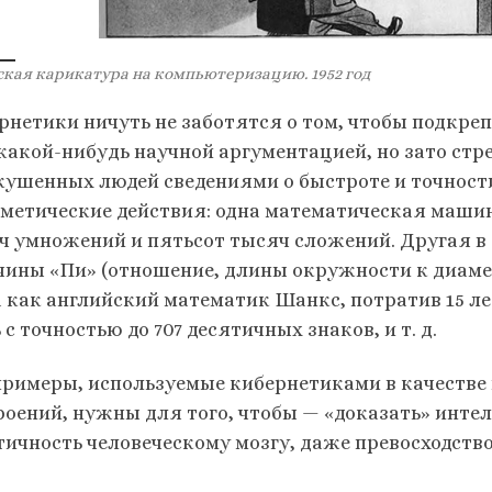
ская карикатура на компьютеризацию. 1952 год
рнетики ничуть не заботятся о том, чтобы подкр
 какой-нибудь научной аргументацией, но зато ст
кушенных людей сведениями о быстроте и точност
метические действия: одна математическая машин
ч умножений и пятьсот тысяч сложений. Другая в 
чины «Пи» (отношение, длины окружности к диамет
а как английский математик Шанкс, потратив 15 л
с точностью до 707 десятичных знаков, и т. д.
примеры, используемые кибернетиками в качестве
роений, нужны для того, чтобы — «доказать» инт
тичность человеческому мозгу, даже превосходство