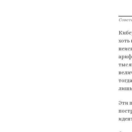
Совет
Кибе
хоть
неис
ариф
тыся
вели
тогд
лишь 
Эти 
пост
иден