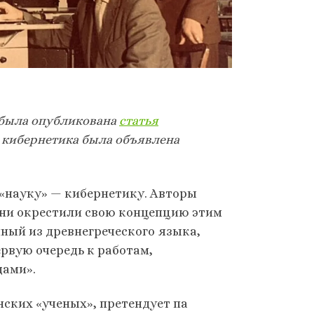
е» была опубликована
статья
й кибернетика была объявлена
«науку» — кибернетику. Авторы
ни окрестили свою концепцию этим
ный из древнегреческого языка,
рвую очередь к работам,
дами».
ских «ученых», претендует па