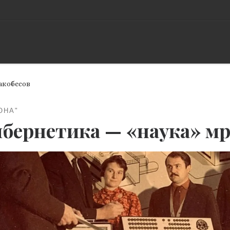
акобесов
ОНА"
бернетика — «наука» мр