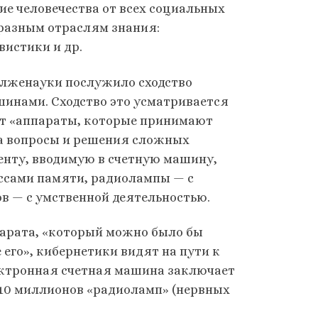
ие человечества от всех социальных
бразным отраслям знания:
вистики и др.
 лженауки послужило сходство
инами. Сходство это усматривается
яют «аппараты, которые принимают
на вопросы и решения сложных
нту, вводимую в счетную машину,
ессами памяти, радиолампы — с
ов — с умственной деятельностью.
арата, «который можно было бы
его», кибернетики видят на пути к
ектронная счетная машина заключает
из 10 миллионов «радиоламп» (нервных