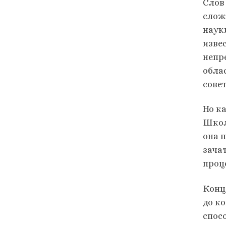
Слов
слож
наук
изве
непр
обла
сове
Но к
Школ
она 
зача
проц
Конц
до к
спос