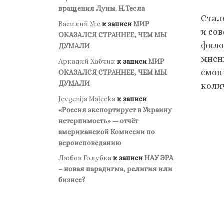
вращения Луны. Н.Тесла
Стал
Василий Усс
к записи
МИР
и со
ОКАЗАЛСЯ СТРАННЕЕ, ЧЕМ МЫ
фило
ДУМАЛИ
мнен
Аркадий Хабчик
к записи
МИР
смон
ОКАЗАЛСЯ СТРАННЕЕ, ЧЕМ МЫ
ДУМАЛИ
коли
Jevgenija Maļecka
к записи
«Россия экспортирует в Украину
нетерпимость» — отчёт
американской Комиссии по
вероисповеданию
Любов Голубка
к записи
НАУ ЭРА
– новая парадигма, религия или
бизнес?