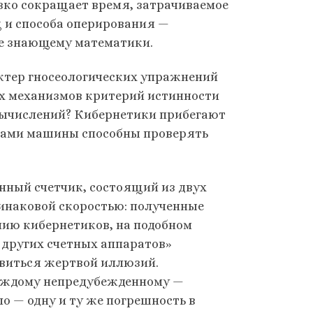
зко сокращает время, затрачиваемое
ц и способа оперирования —
не знающему математики.
актер гносеологических упражнений
ых механизмов критерий истинности
вычислений? Кибернетики прибегают
 сами машины способны проверять
ный счетчик, состоящий из двух
динаковой скоростью: полученные
нию кибернетиков, на подобном
 других счетных аппаратов»
овиться жертвой иллюзий.
каждому непредубежденному —
ло — одну и ту же погрешность в