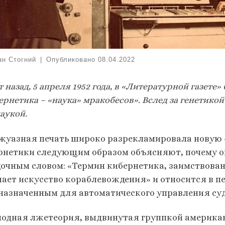
ан Стогний
|
Опубликовано
08.04.2022
т назад, 5 апреля 1952 года, в «Литературной газет
ернетика – «наука» мракобесов». Вслед за генетико
аукой.
жуазная печать широко разрекламировала новую 
рнетики следующим образом объясняют, почему о
дочным словом: «Термин кибернетика, заимствован
чает искусство кораблевождения» и относится в пе
назначенным для автоматического управления су
модная лжетеория, выдвинутая группкой американ