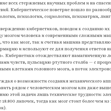
ние всех стержневых научных проблем и на спасен
твий. Кибернетическое поветрие пошло по разноо
ологии, психологии, социологии, психиатрии, линг
тверждению кибернетиков, поводом к созданию их
у мозгом человека и современными сложными маш
м, что как мозг, так и счетная машина представл
рмацию и используют ее для получения ответов 
ч». Кибернетики отождествляют намагниченную ле
нами чувств, пульсацию ртутного столба — с проц
ными клетками головного мозга, а поток электрон
уждая о возможности создания механического апп
авить рядом с человеческим мозгом или даже выше 
нию этой задачи лишь технические трудности: эл
е 18.800 лапочек, тогда как мозг стоит более чем 
к).