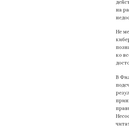
дейс
на р
недо
Не м
кибе
позн
ко в
дост
В Фи
подс
резу
прин
прав
Несо
чита