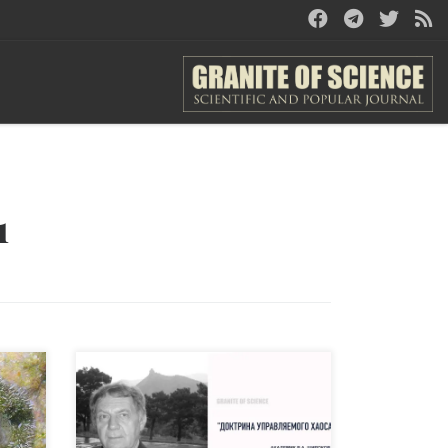
1
ских
C 80-90х годов прошлого
столетия наступила эпоха так
й
называемого
Демографического Перехода, и