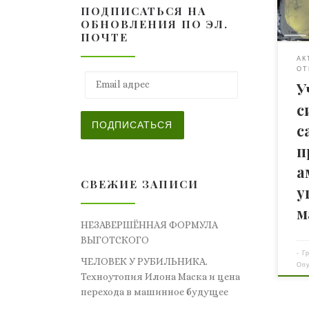
ПОДПИСАТЬСЯ НА
хар
ОБНОВЛЕНИЯ ПО ЭЛ.
люд
ПОЧТЕ
мат
АК
изв
ОТ
сте
Email адрес
У
так
с
как
мы 
ПОДПИСАТЬСЯ
с
алм
п
ато
а
СВЕЖИЕ ЗАПИСИ
у
м
НЕЗАВЕРШЁННАЯ ФОРМУЛА
ВЫГОТСКОГО
-
Г
ЧЕЛОВЕК У РУБИЛЬНИКА.
Оп
Техноутопия Илона Маска и цена
перехода в машинное будущее