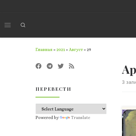
Перейти к содержимому
Search
Меню
Главная
»
2021
»
Август
»
29
Ар
3 зап
ПЕРЕВЕСТИ
Амо
Powered by
Translate
бес
неу
уди