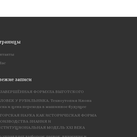
траницы
нтакты
Нас
вежие записи
ЗАВЕРШЁННАЯ ФОРМУЛА ВЫГОТСКОГО
ЛОВЕК У РУБИЛЬНИКА. Техноутопия Илона
ска и цена перехода в машинное будущее
ТОРСКАЯ НАУКА КАК ИСТОРИЧЕСКАЯ ФОРМА
ОИЗВОДСТВА ЗНАНИЯ И
СТИТУЦИОНАЛЬНАЯ МОДЕЛЬ XXI ВЕКА
о управляет выбором: рынок, внимание и