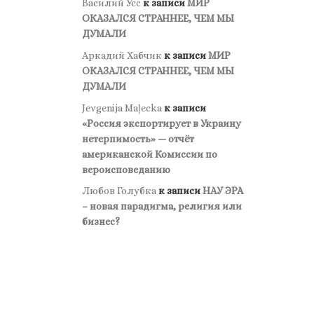
Василий Усс
к записи
МИР
ОКАЗАЛСЯ СТРАННЕЕ, ЧЕМ МЫ
ДУМАЛИ
Аркадий Хабчик
к записи
МИР
ОКАЗАЛСЯ СТРАННЕЕ, ЧЕМ МЫ
ДУМАЛИ
Jevgenija Maļecka
к записи
«Россия экспортирует в Украину
нетерпимость» — отчёт
американской Комиссии по
вероисповеданию
Любов Голубка
к записи
НАУ ЭРА
– новая парадигма, религия или
бизнес?