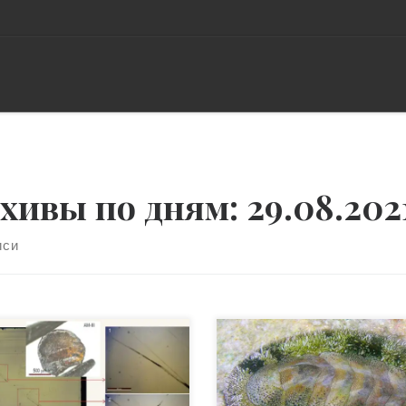
хивы по дням:
29.08.202
иси
рфность, то есть
В приливной зоне тропиче
форменность или
вод Западной Атлантики
порядоченность –
обитает небольшой морско
вительное свойство,
моллюск Acanthopleura