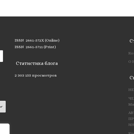
ISSN 2661-572X (Online)
С
ISSN 2661-5711 (Print)
Ко
О 
Статистика блога
2 303 155 просмотров
С
НЕ
ЧЕ
Ма
АВ
ПР
ИН
Кт