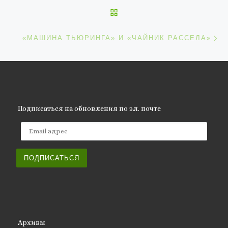
ОБРАТНО К СПИСКУ ЗАП
С
«МАШИНА ТЬЮРИНГА» И «ЧАЙНИК РАССЕЛА»
Подписаться на обновления по эл. почте
Email адрес
ПОДПИСАТЬСЯ
Архивы