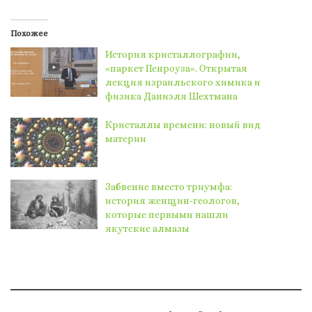
Похожее
История кристаллографии,
«паркет Пенроуза». Открытая
лекция израильского химика и
физика Даниэля Шехтмана
Кристаллы времени: новый вид
материи
Забвение вместо триумфа:
история женщин-геологов,
которые первыми нашли
якутские алмазы