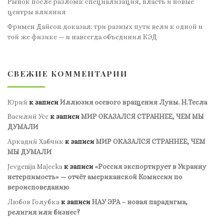
Рынок после разлома: специализация, власть и новые
центры влияния
Фримен Дайсон доказал: три разных пути вели к одной и
той же физике — и навсегда объединил КЭД
СВЕЖИЕ КОММЕНТАРИИ
Юрий
к записи
Иллюзия осевого вращения Луны. Н.Тесла
Василий Усс
к записи
МИР ОКАЗАЛСЯ СТРАННЕЕ, ЧЕМ МЫ
ДУМАЛИ
Аркадий Хабчик
к записи
МИР ОКАЗАЛСЯ СТРАННЕЕ, ЧЕМ
МЫ ДУМАЛИ
Jevgenija Maļecka
к записи
«Россия экспортирует в Украину
нетерпимость» — отчёт американской Комиссии по
вероисповеданию
Любов Голубка
к записи
НАУ ЭРА – новая парадигма,
религия или бизнес?