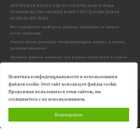
АВТОРСКАЯ НАУКА КАК ИСТОРИЧЕСКАЯ ФОРМА
ПРОИЗВОДСТВА ЗНАНИЯ И ИНСТИТУЦИОНАЛЬНАЯ
МОДЕЛЬ XXI ВЕКА
Кто управляет выбором: рынок, внимание и власть
после разлома
Рынок после разлома: специализация, власть и новые
центры влияния
Фримен Дайсон доказал: три разных пути вели к одной
и той же физике — и навсегда объединил КЭД
Политика конфиденциальности и использования
файлов сookie: Этот сайт использует файлы cookie.
Продолжая пользоваться этим сайтом, вы
соглашаетесь с их использованием.
© 2026
Granite of science
– Все права защищены
ПОДПИСАТЬСЯ
Подтвердить