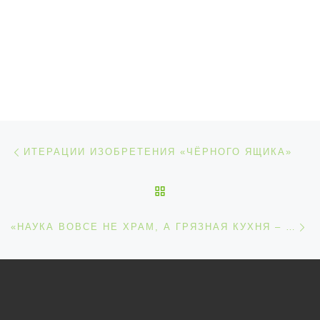
Навигация по записям
Предыдущая запись
ИТЕРАЦИИ ИЗОБРЕТЕНИЯ «ЧЁРНОГО ЯЩИКА»
ОБРАТНО К СПИСКУ ЗАП
С
«НАУКА ВОВСЕ НЕ ХРАМ, А ГРЯЗНАЯ КУХНЯ – ОТ ЭТОГО ФАКТА НИКУДА НЕ ДЕНЕШЬСЯ…»