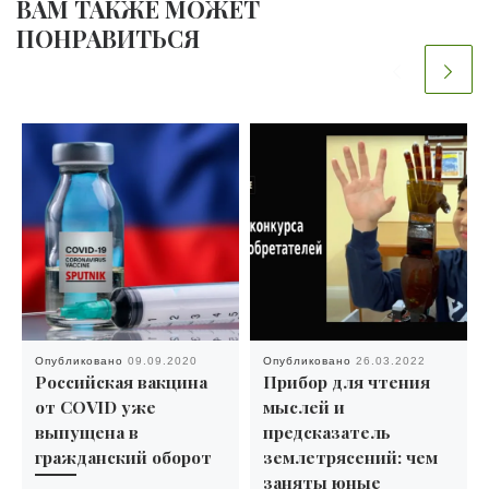
ВАМ ТАКЖЕ МОЖЕТ
ПОНРАВИТЬСЯ
Опубликовано
09.09.2020
Опубликовано
26.03.2022
Российская вакцина
Прибор для чтения
от COVID уже
мыслей и
выпущена в
предсказатель
гражданский оборот
землетрясений: чем
заняты юные