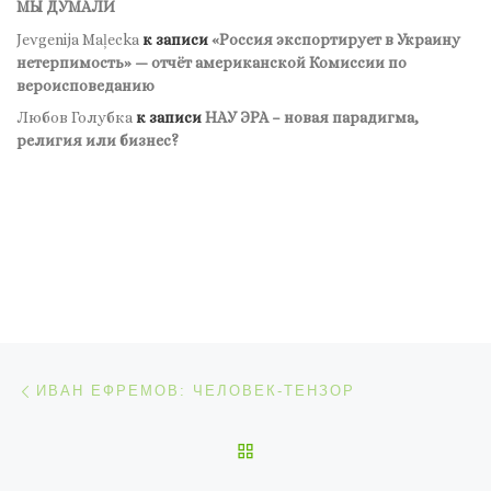
МЫ ДУМАЛИ
Jevgenija Maļecka
к записи
«Россия экспортирует в Украину
нетерпимость» — отчёт американской Комиссии по
вероисповеданию
Любов Голубка
к записи
НАУ ЭРА – новая парадигма,
религия или бизнес?
Навигация по записям
Предыдущая запись
ИВАН ЕФРЕМОВ: ЧЕЛОВЕК-ТЕНЗОР
ОБРАТНО К СПИСКУ ЗАП
С