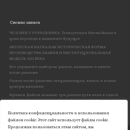
Свежие записи
ЧЕЛОВЕК У РУБИЛЬНИКА. Техноутопия Илона Маска и
цена перехода в машинное будущее
АВТОРСКАЯ НАУКА КАК ИСТОРИЧЕСКАЯ ФОРМА
ПРОИЗВОДСТВА ЗНАНИЯ И ИНСТИТУЦИОНАЛЬНАЯ
МОДЕЛЬ XXI ВЕКА
Кто управляет выбором: рынок, внимание и власть
после разлома
Рынок после разлома: специализация, власть и новые
центры влияния
Фримен Дайсон доказал: три разных пути вели к одной
и той же физике — и навсегда объединил КЭД
Политика конфиденциальности и использования
файлов сookie: Этот сайт использует файлы cookie.
Продолжая пользоваться этим сайтом, вы