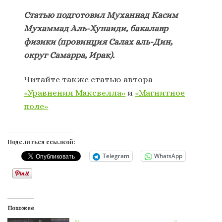
Статью подготовил Муханнад Касим
Мухаммад Аль-Хунаиди, бакалавр
физики (провинция Салах аль-Дин,
округ Самарра, Ирак).
Читайте также статью автора
«Уравнения Максвелла»
и
«Магнитное
поле»
Поделиться ссылкой:
Telegram
WhatsApp
Похожее