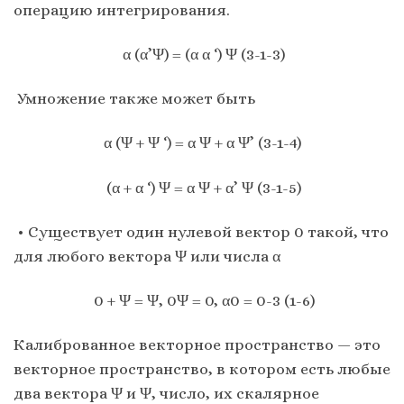
операцию интегрирования.
α (α’Ψ) = (α α ‘) Ψ (3-1-3)
Умножение также может быть
α (Ψ + Ψ ‘) = α Ψ + α Ψ’ (3-1-4)
(α + α ‘) Ψ = α Ψ + α’ Ψ (3-1-5)
• Существует один нулевой вектор 0 такой, что
для любого вектора Ψ или числа α
0 + Ψ = Ψ, 0Ψ = 0, α0 = 0-3 (1-6)
Калиброванное векторное пространство — это
векторное пространство, в котором есть любые
два вектора Ψ и Ψ, число, их скалярное