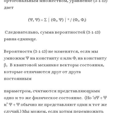
ортогональным множеством, уравнение (3-1-12)
дает
(Ψ, Ψ) = Σ | (Φᵢ, Ψ) | ² / (Φᵢ, Φᵢ)
Следовательно, сумма вероятностей (3-1-13)
равна единице.
Вероятности (3-1-13) не изменятся, если мы
умножим Ψ на константу α или Φᵢ на константу
βᵢ. В квантовой механике векторы состояния,
которые отличаются друг от друга
постоянным
параметром, считаются представляющими
одно и то же физическое состояние. (Но ‘αΨ + Ψ
и’ Ψ + Ψ обычно не представляют один и тот же
случай.) Мы можем, если хотим перемножить