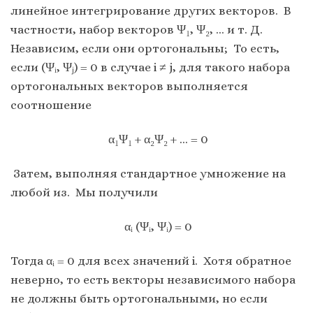
линейное интегрирование других векторов. В
частности, набор векторов Ψ₁, Ψ₂, … и т. Д.
Независим, если они ортогональны; То есть,
если (Ψᵢ, Ψⱼ) = 0 в случае i ≠ j, для такого набора
ортогональных векторов выполняется
соотношение
α₁Ψ₁ + α₂Ψ₂ + … = 0
Затем, выполняя стандартное умножение на
любой из. Мы получили
αᵢ (Ψᵢ, Ψᵢ) = 0
Тогда αᵢ = 0 для всех значений i. Хотя обратное
неверно, то есть векторы независимого набора
не должны быть ортогональными, но если