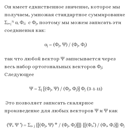
Он имеет единственное значение, которое мы
получаем, умножая стандартное суммирование
Σᵢ₌₁ᴺ αᵢ Φᵢ; с Φⱼ, поэтому мы можем записать эти
соединения как:
αⱼ = (Φⱼ, Ψ) / (Φⱼ, Φⱼ)
так что любой вектор Ψ записывается через
весь набор ортогональных векторов Φⱼ;
Следующее
Ψ = Σⱼ [(Φⱼ, Ψ) / (Φⱼ, Φⱼ)] Φⱼ (3-1-11)
Это позволяет записать скалярное
произведение для любых векторов Ψ и Ψ как
(Ψ, Ψ ‘) = Σᵢ, ⱼ {[(Φⱼ, Ψ) * / (Φⱼ, Φⱼ)]]} {[(Φᵢ,’) / (Φᵢ, Φᵢ)]} Φⱼ