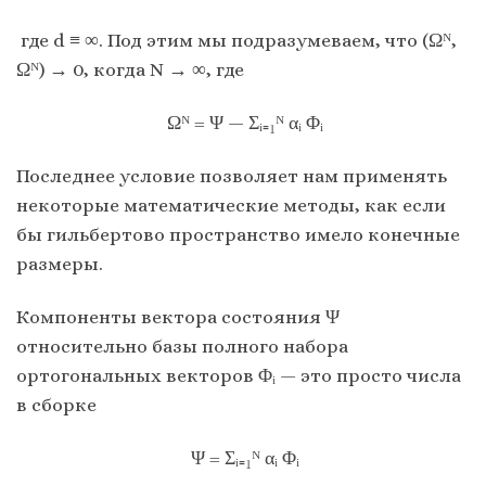
где d ≡ ∞. Под этим мы подразумеваем, что (Ωᴺ,
Ωᴺ) → 0, когда N → ∞, где
Ωᴺ = Ψ — Σᵢ₌₁ᴺ αᵢ Φᵢ
Последнее условие позволяет нам применять
некоторые математические методы, как если
бы гильбертово пространство имело конечные
размеры.
Компоненты вектора состояния Ψ
относительно базы полного набора
ортогональных векторов Φᵢ — это просто числа
в сборке
Ψ = Σᵢ₌₁ᴺ αᵢ Φᵢ