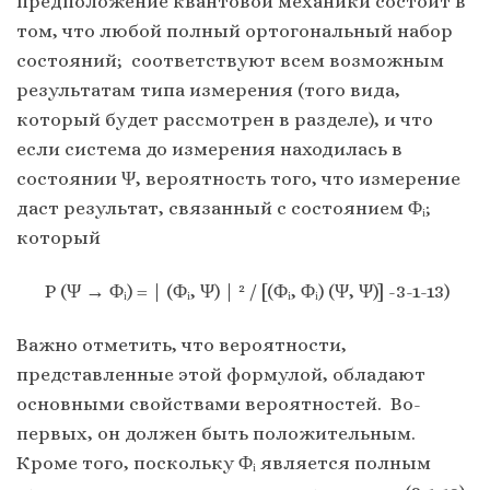
предположение квантовой механики состоит в
том, что любой полный ортогональный набор
состояний; соответствуют всем возможным
результатам типа измерения (того вида,
который будет рассмотрен в разделе), и что
если система до измерения находилась в
состоянии Ψ, вероятность того, что измерение
даст результат, связанный с состоянием Φᵢ;
который
P (Ψ → Φᵢ) = | (Φᵢ, Ψ) | ² / [(Φᵢ, Φᵢ) (Ψ, Ψ)] -3-1-13)
Важно отметить, что вероятности,
представленные этой формулой, обладают
основными свойствами вероятностей. Во-
первых, он должен быть положительным.
Кроме того, поскольку Φᵢ является полным