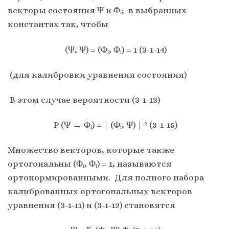
векторы состояния Ψ и Φᵢ; в выбранных
константах так, чтобы
(Ψ, Ψ) = (Φᵢ, Φᵢ) = 1 (3-1-14)
(для калибровки уравнения состояния)
В этом случае вероятности (3-1-13)
P (Ψ → Φᵢ) = | (Φᵢ, Ψ) | ² (3-1-15)
Множество векторов, которые также
ортогональны (Φᵢ, Φᵢ) = 1, называются
ортонормированными. Для полного набора
калиброванных ортогональных векторов
уравнения (3-1-11) и (3-1-12) становятся