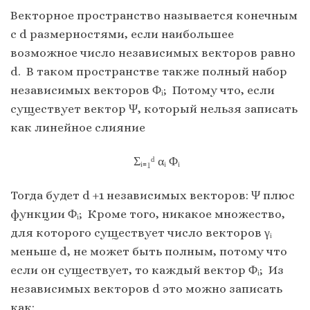
Векторное пространство называется конечным
с d размерностями, если наибольшее
возможное число независимых векторов равно
d. В таком пространстве также полный набор
независимых векторов Φᵢ; Потому что, если
существует вектор Ψ, который нельзя записать
как линейное слияние
Σᵢ₌₁ᵈ αᵢ Φᵢ
Тогда будет d +1 независимых векторов: Ψ плюс
функции Φᵢ; Кроме того, никакое множество,
для которого существует число векторов γᵢ
меньше d, не может быть полным, потому что
если он существует, то каждый вектор Φᵢ; Из
независимых векторов d это можно записать
как: