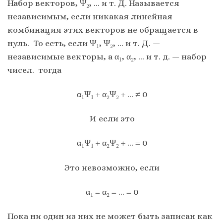
Набор векторов, Ψ₂, … и т. Д. Называется
независимым, если никакая линейная
комбинация этих векторов не обращается в
нуль. То есть, если Ψ₁, Ψ₂, … и т. Д. —
независимые векторы, а α₁, α₂, … и т. д. — набор
чисел. тогда
α₁Ψ₁ + α₂Ψ₂ + … ≠ 0
И если это
α₁Ψ₁ + α₂Ψ₂ + … = 0
Это невозможно, если
α₁ = α₂ = … = 0
Пока ни один из них не может быть записан как