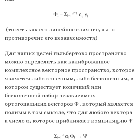
Φᵢ = Σᵢ₌₁ᵈ⁻¹ cᵢⱼ γⱼ
(то есть как его линейное слияние, а это
противоречит его независимости)
Для наших целей гильбертово пространство
можно определить как калиброванное
комплексное векторное пространство, которое
является либо конечным, либо бесконечным, в
котором существует конечный или
бесконечный набор независимых
ортогональных векторов Φᵢ, который является
полным в том смысле, что для любого вектора
a число αᵢ, которое приближает компиляцию Ψ
Σᵢ₌₁ᵈ αᵢ Φᵢ → Ψ