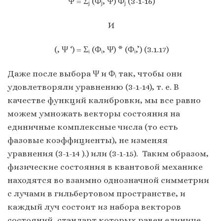
Ψ = Σⱼ (Φⱼ, Ψ) Φⱼ (3-1-16)
И
(, Ψ ‘) = Σᵢ (Φᵢ, Ψ) * (Φᵢ,’) (3.1.17)
Даже после выбора Ψ и Φᵢ так, чтобы они
удовлетворяли уравнению (3-1-14), т. е. В
качестве функций калибровки, мы все равно
можем умножать векторы состояния на
единичные комплексные числа (то есть
фазовые коэффициенты), не изменяя
уравнения (3-1-14 ).) или (3-1-15). Таким образом,
физические состояния в квантовой механике
находятся во взаимно однозначной симметрии
с лучами в гильбертовом пространстве, и
каждый луч состоит из набора векторов
состояний, стандарт которых равен единице,