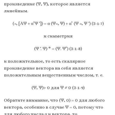
произведение (Ψ, Ψ), которое является
линейным.
(«, [ΑΨ + α’Ψ ‘]) = α (Ψ», Ψ) + α’ (Ψ «, Ψ ‘) (3-1-7)
и симметрия
(Ψ ‘. Ψ) * = (Ψ. Ψ’) (3-1-8)
и положительное, то есть скалярное
произведение вектора на себя является
положительным вещественным числом, т. е.
(Ψ, Ψ)> 0 для Ψ ≠ 0 (3-1-9)
Обратите внимание, что (Ψ, 0) = 0 для любого
вектора, особенно в случае Ψ = 0, потому что
для любого числа α и вектора, то