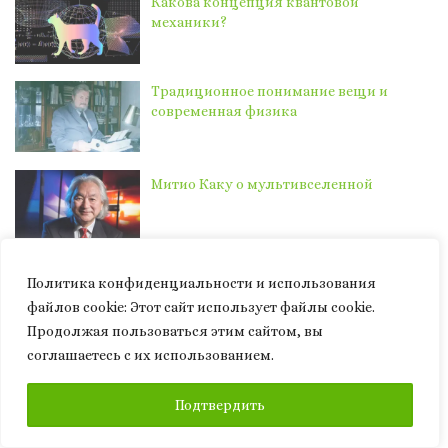
Какова концепция квантовой
механики?
Традиционное понимание вещи и
современная физика
Митио Каку о мультивселенной
Политика конфиденциальности и использования
файлов сookie: Этот сайт использует файлы cookie.
Продолжая пользоваться этим сайтом, вы
Больше на Granite of science
соглашаетесь с их использованием.
Подпишитесь, чтобы получать последние записи по
ПОДПИСАТЬСЯ
Подтвердить
электронной почте.
Введите адрес электронной почты…