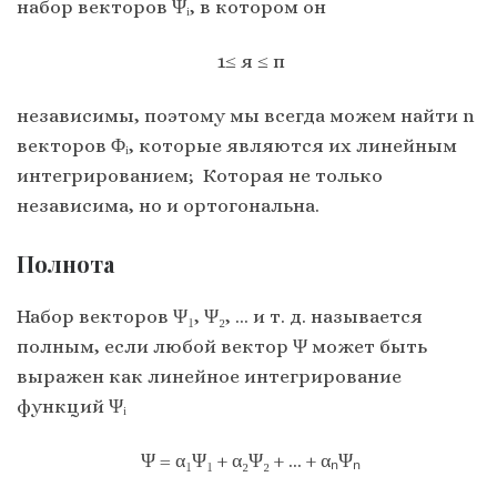
набор векторов Ψᵢ, в котором он
1≤ я ≤ п
независимы, поэтому мы всегда можем найти n
векторов Φᵢ, которые являются их линейным
интегрированием; Которая не только
независима, но и ортогональна.
Полнота
Набор векторов Ψ₁, Ψ₂, … и т. д. называется
полным, если любой вектор Ψ может быть
выражен как линейное интегрирование
функций Ψᵢ
Ψ = α₁Ψ₁ + α₂Ψ₂ + … + αₙΨₙ