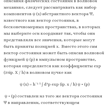
описания физических состояний в волновой
механике, следует рассматривать как набор
компонентов ψ (x) абстрактного вектора Ψ,
известного как вектор состояния, в
бесконечномерных пространствах, в которых
мы выберите оси координат так, чтобы они
представляли все значения, которые могут
быть приняты позицией x. Вместо этого сам
вектор состояния может быть описан волновой
функцией ψ (p) в импульсном пространстве,
которая определяется как коэффициенты exp
(2πip. X / h) в волновом пучке как
ψ (x) = h⁻¹ ⁵ ∫ d³p exp (ip. x / h) ψ • (p)
ψ • (p) составлен из того же вектора состояния
Ψ в направлении, соответствующем