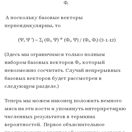
Φᵢ
А поскольку базовые векторы
перпендикулярны, то
(Ψ, Ψ ‘) = Σⱼ (Φᵢ, Ψ) * (Φᵢ, Ψ) / (Φᵢ, Φᵢ) (3-1-12)
(Здесь мы ограничимся только полным
набором базовых векторов Φᵢ, который
невозможно сосчитать. Случай непрерывных
базовых векторов будет рассмотрен в
следующем разделе.)
Теперь мы можем наконец положить немного
мяса на эти кости и упомянуть интерпретацию
численных результатов в терминах
вероятностей. Первое объяснительное