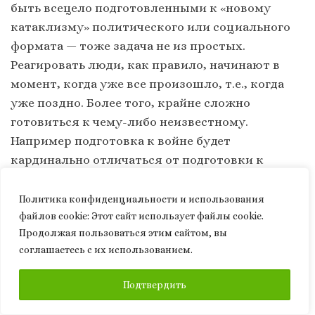
быть всецело подготовленными к «новому
катаклизму» политического или социального
формата — тоже задача не из простых.
Реагировать люди, как правило, начинают в
момент, когда уже все произошло, т.е., когда
уже поздно. Более того, крайне сложно
готовиться к чему-либо неизвестному.
Например подготовка к войне будет
кардинально отличаться от подготовки к
пандемии, и наоборот. Это разные глобальные
угрозы, а значит, воздействие, ущерб и
Политика конфиденциальности и использования
последствия также будут отличаться. Но что
файлов сookie: Этот сайт использует файлы cookie.
Продолжая пользоваться этим сайтом, вы
именно потенциально может случиться:
война
соглашаетесь с их использованием.
или пандемия?
А может и вовсе разразится
иная глобальная угроза, о существовании
ПОДПИСАТЬСЯ
Подтвердить
которой человек не знал ранее. Как, в таком
случае, тактически действовать, чтобы быть