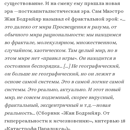
существование. И на смену ему пришла новая
эра —посткапиталистическая эра. Сам Маэстро
Жан Бодрийяр называл её фрактальной эрой: «
…
это далеко от мира Просвещения и разума, от
обычного мира рациональности: мы находимся
во фрактале, молекулярном, множественном,
случайном, хаотическом. Там целый мир, но в
этом мире нет «правил игры». Он находится в
состоянии беспорядка… […] Не географический,
он больше не географический, но он лежит в
основе самой системы. Это в самой логике самой
системы. Это реально, актуально. И этот новый
мир, не совсем подземный, скорее вирусный,
фрактальный, эксцентричный и т.д.—новая
реальность…
(Сборник «Жан Бодрийяр. От
гиперреальности к исчезновению», интервью 18
«Катастрофа Парадокса»)».