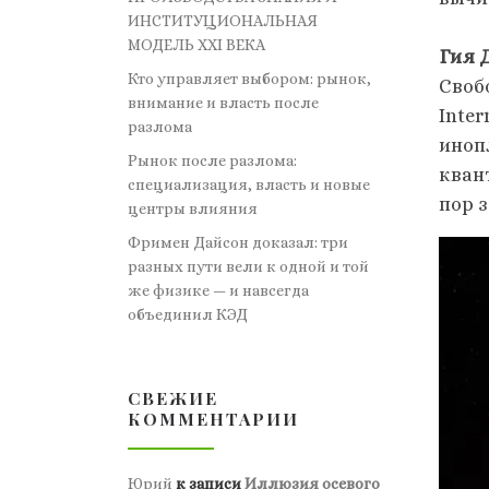
ИНСТИТУЦИОНАЛЬНАЯ
МОДЕЛЬ XXI ВЕКА
Гия 
Кто управляет выбором: рынок,
Своб
внимание и власть после
Inter
разлома
иноп
Рынок после разлома:
кван
специализация, власть и новые
пор 
центры влияния
Фримен Дайсон доказал: три
разных пути вели к одной и той
же физике — и навсегда
объединил КЭД
СВЕЖИЕ
КОММЕНТАРИИ
Юрий
к записи
Иллюзия осевого