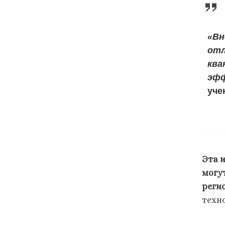
«Вн
отл
ква
эфф
уче
Эта 
могу
реги
техн