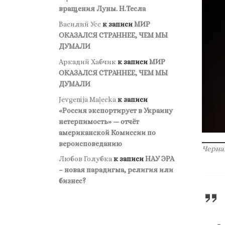
вращения Луны. Н.Тесла
Василий Усс
к записи
МИР
ОКАЗАЛСЯ СТРАННЕЕ, ЧЕМ МЫ
ДУМАЛИ
Аркадий Хабчик
к записи
МИР
ОКАЗАЛСЯ СТРАННЕЕ, ЧЕМ МЫ
ДУМАЛИ
Jevgenija Maļecka
к записи
«Россия экспортирует в Украину
нетерпимость» — отчёт
американской Комиссии по
вероисповеданию
Черна
Любов Голубка
к записи
НАУ ЭРА
– новая парадигма, религия или
бизнес?