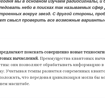
годня мы в основном изучаем радиосигналы, и
ледовать небо в поисках так называемых сфер
троенных вокруг звезд. С другой стороны, про
ет смысл проверить все возможные варианты»
предлагают поискать совершенно новые техносиг
товых вычислений.
Преимущества квантовых вычи
стны: они позволяют обрабатывать информацию в
му. Учитывая темпы развития современных кванто
положить, что передовая цивилизация могла бы ис
шем масштабе.