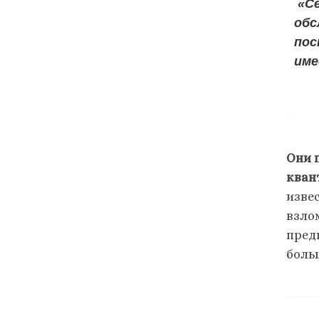
«Се
обс
пос
име
Они 
кван
изве
взло
пред
боль