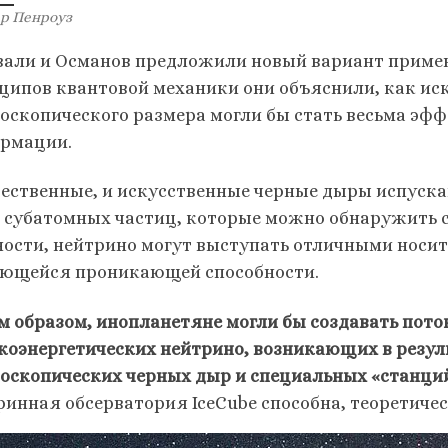
р Пенроуз
вали и Османов предложили новый вариант приме
ципов квантовой механики они объяснили, как ис
оскопического размера могли бы стать весьма э
рмации.
тественные, и искусственные черные дыры испуска
 субатомных частиц, которые можно обнаружить 
ности, нейтрино могут выступать отличными носи
ющейся проникающей способности.
м образом, инопланетяне могли бы создавать по
коэнергетических нейтрино, возникающих в резул
оскопических черных дыр и специальных «станций
ринная обсерватория IceCube способна, теоретиче