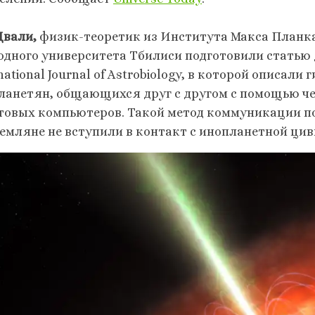
Двали,
физик-теоретик из Института Макса Планка
одного университета Тбилиси подготовили статью
national Journal of Astrobiology, в которой описа
ланетян, общающихся друг с другом с помощью 
товых компьютеров. Такой метод коммуникации по
земляне не вступили в контакт с инопланетной ци