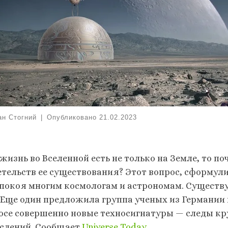
ан Стогний
|
Опубликовано
21.02.2023
 жизнь во Вселенной есть не только на Земле, то 
етельств ее существования? Этот вопрос, сформул
 покоя многим космологам и астрономам. Существ
. Еще один предложила группа ученых из Германии 
осе совершенно новые техносигнатуры — следы к
слений. Сообщает
Universe Today
.