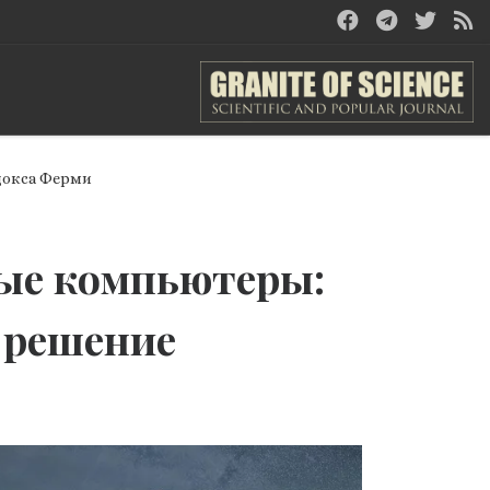
докса Ферми
ые компьютеры:
 решение