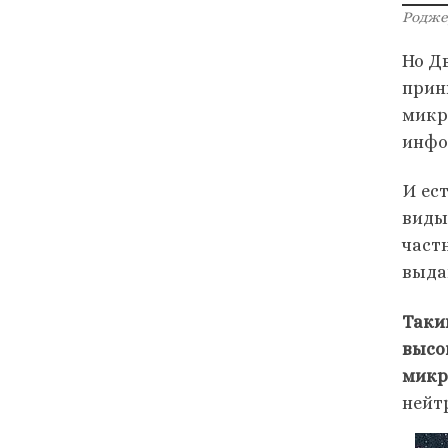
Родже
Но Д
прин
микр
инфо
И ес
виды
част
выда
Таки
высо
микр
нейт