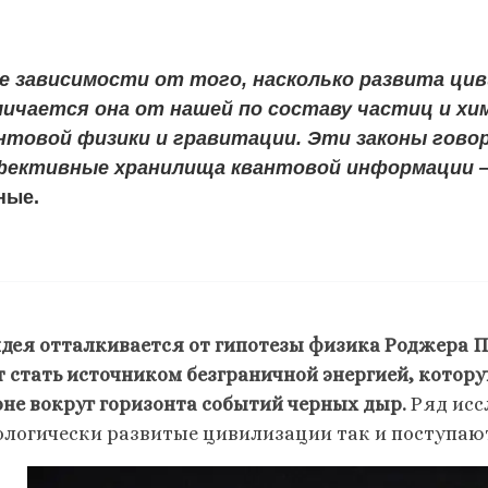
е зависимости от того, насколько развита цив
ичается она от нашей по составу частиц и хим
нтовой физики и гравитации. Эти законы гово
ективные хранилища квантовой информации 
ные.
идея отталкивается от гипотезы физика Роджера П
т стать источником безграничной энергией, котору
оне вокруг горизонта событий черных дыр.
Ряд исс
ологически развитые цивилизации так и поступаю