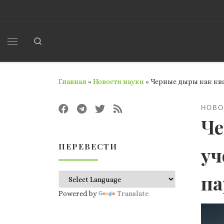
Перейти к содержимому
Search
Меню
Главная
»
Новости науки
»
Черные дыры как кв
НОВО
Че
ПЕРЕВЕСТИ
уч
па
Powered by
Translate