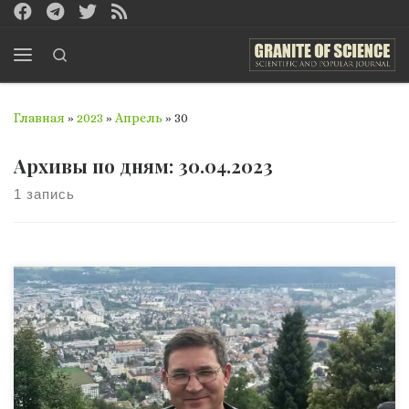
Перейти к содержимому
Search
Меню
Главная
»
2023
»
Апрель
»
30
Архивы по дням:
30.04.2023
1 запись
Іксанов Олександр Маратович — український математик
та кібернетик, що працює у галузі теорії ймовірностей та
теорії випадкових процесів; доктор фізико-
математичних наук (2007), професор (2011), завідувач
кафедри дослідження операцій факультету
комп’ютерних наук та кібернетики Київського