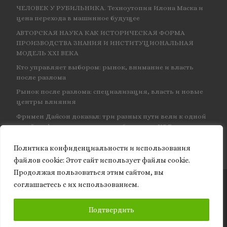
ЧЕЛОВЕК У РУБИЛЬНИКА. Техноутопия Илона Маска и
цена перехода в машинное будущее
АВТОРСКАЯ НАУКА КАК ИСТОРИЧЕСКАЯ ФОРМА
ПРОИЗВОДСТВА ЗНАНИЯ И ИНСТИТУЦИОНАЛЬНАЯ
МОДЕЛЬ XXI ВЕКА
Кто управляет выбором: рынок, внимание и власть
после разлома
Рынок после разлома: специализация, власть и новые
центры влияния
Фримен Дайсон доказал: три разных пути вели к одной
и той же физике — и навсегда объединил КЭД
Политика конфиденциальности и использования
файлов сookie: Этот сайт использует файлы cookie.
Продолжая пользоваться этим сайтом, вы
соглашаетесь с их использованием.
© 2026
Granite of science
– Все права защищены
ПОДПИСАТЬСЯ
Подтвердить