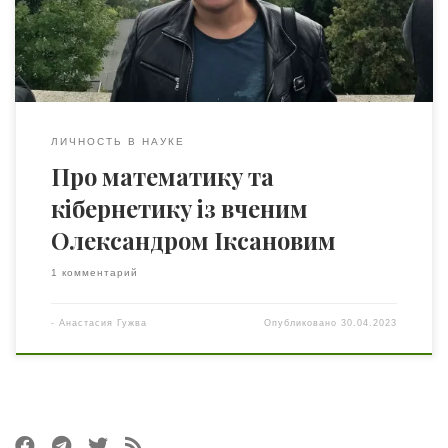
національного університету імені Тараса Шевченка
(2014). Автор двох монографій, понад 100 наукових
статей, h-index Scopus = […]
ЛИЧНОСТЬ В НАУКЕ
Про математику та
кібернетику із вченим
Олександром Іксановим
1 комментарий
-
Анастасия Гужва
Опубликовано
30.04.2023