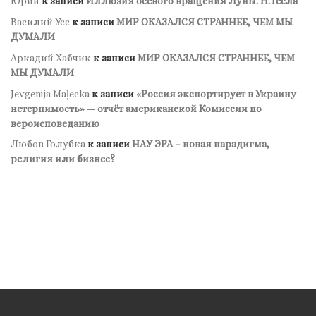
Юрий
к записи
Иллюзия осевого вращения Луны. Н.Тесла
Василий Усс
к записи
МИР ОКАЗАЛСЯ СТРАННЕЕ, ЧЕМ МЫ
ДУМАЛИ
Аркадий Хабчик
к записи
МИР ОКАЗАЛСЯ СТРАННЕЕ, ЧЕМ
МЫ ДУМАЛИ
Jevgenija Maļecka
к записи
«Россия экспортирует в Украину
нетерпимость» — отчёт американской Комиссии по
вероисповеданию
Любов Голубка
к записи
НАУ ЭРА – новая парадигма,
религия или бизнес?