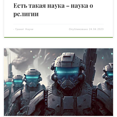
Есть такая наука – наука о
религии
-
Гранит Науки
Опубликовано
24.04.2023
Вашему вниманию перевод статьи Майка Райдера,
преподавателя по маркетингу Ланкастерского
университета (Великобритания), опубликованной на
The Conversation — «How governments are using science
fiction to predict potential threats». От
высокотехнологичных боевых машин до
суперкомпьютеров и роботов-убийц — научной
фантастике есть, что рассказать о войне. Вы, возможно,
удивитесь, узнав, что некоторые правительства […]