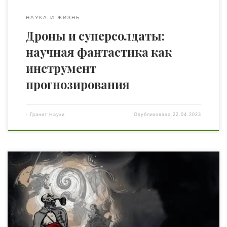
НАУКА И ЖИЗНЬ
Дроны и суперсолдаты:
научная фантастика как
инструмент
прогнозирования
-
Гранит Науки
Опубликовано
22.04.2023
При исследовании Калабрии было обнаружено, что
люди данного региона живут на основании системы
или уклада, который называется «Родовая концепция».
Эта же система родовой концепции существовала и у
характерников: знания сохранялись внутри рода,