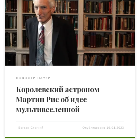
Мартин Джон Рис (барон Рис из Лудлоу) — британский
космолог и астрофизик. Заслуженный профессор
Кембриджского университета и сотрудник Тринити-
колледжа (возглавлял его в 2004—2012 годах), член
Лондонского королевского общества и его президент
(2005—2010 гг.). Является королевским астрономом (с
1998). Перу барона Риса принадлежит более 500
исследовательских работ. Он внес свой вклад […]
НОВОСТИ НАУКИ
Королевский астроном
Мартин Рис об идее
мультивселенной
-
Богдан Стогний
Опубликовано
19.04.2023