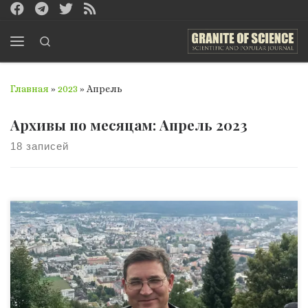
Перейти к содержимому
Search
Меню
Главная
»
2023
»
Апрель
Архивы по месяцам:
Апрель 2023
18 записей
Іксанов Олександр Маратович — український математик
та кібернетик, що працює у галузі теорії ймовірностей та
теорії випадкових процесів; доктор фізико-
математичних наук (2007), професор (2011), завідувач
кафедри дослідження операцій факультету
комп’ютерних наук та кібернетики Київського