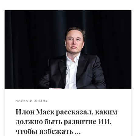
На днях стало известно, что американский
предприниматель и инженер Илон Маск создал
компанию X.AI для разработки решений в сфере
искусственного интеллекта. А месяцем ранее он, и еще
более 1000 экспертов, подписали открытое письмо,
призывающее лаборатории ИИ по всему миру
приостановить разработку моделей мощнее GTP-4 из-за
«значительных рисков для общества и […]
НАУКА И ЖИЗНЬ
Илон Маск рассказал, каким
должно быть развитие ИИ,
чтобы избежать …