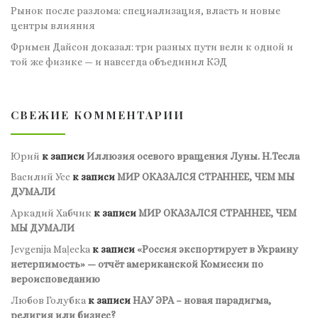
Рынок после разлома: специализация, власть и новые
центры влияния
Фримен Дайсон доказал: три разных пути вели к одной и
той же физике — и навсегда объединил КЭД
СВЕЖИЕ КОММЕНТАРИИ
Юрий
к записи
Иллюзия осевого вращения Луны. Н.Тесла
Василий Усс
к записи
МИР ОКАЗАЛСЯ СТРАННЕЕ, ЧЕМ МЫ
ДУМАЛИ
Аркадий Хабчик
к записи
МИР ОКАЗАЛСЯ СТРАННЕЕ, ЧЕМ
МЫ ДУМАЛИ
Jevgenija Maļecka
к записи
«Россия экспортирует в Украину
нетерпимость» — отчёт американской Комиссии по
вероисповеданию
Любов Голубка
к записи
НАУ ЭРА – новая парадигма,
религия или бизнес?