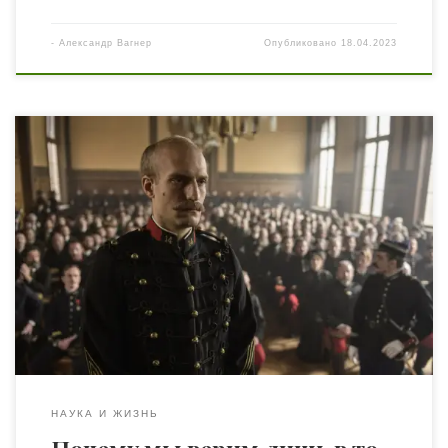
-
Александр Вагнер
Опубликовано
18.04.2023
В 1894 году уборщица в немецком посольстве во
Франции нашла кое-что в корзинке для мусора, и
находка повергла в хаос всю страну. Находка была
обрывками так называемого бордеро, перечня
документов, а уборщица — французской шпионкой. Она
передала бордеро командованию французской армии.
Там его прочитали и с тревогой поняли, что в […]
НАУКА И ЖИЗНЬ