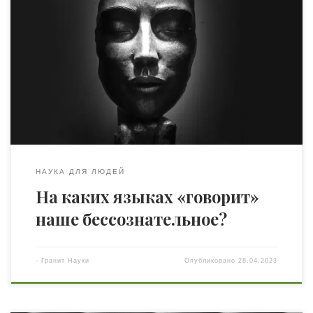
Выбор делает судьбу — это центральная аксиома
судьбоанализа.(с) Липот Сонди Именно с этой
концепции и начинается погружение в среду судьбоа­
налитической доктрины. Выбор — это базовая
категория учения Сонди. Следовательно, с её
философского контекста и начнём экскурс в модели
судьбоаналитической доктрины. И прежде пару
пояснительных слов про тот самый «выбор». Почему […]
НАУКА ДЛЯ ЛЮДЕЙ
На каких языках «говорит»
наше бессознательное?
-
Гранит Науки
Опубликовано
28.04.2023