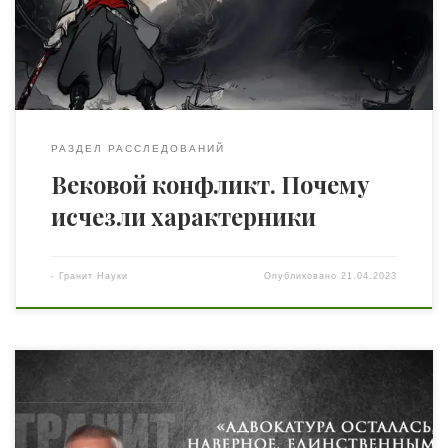
внутри семьи; передавались из поколения в
поколение. Но в определенный момент времени в
казачество начали принимать буквально всех […]
РАЗДЕЛ РАССЛЕДОВАНИЙ
Вековой конфликт. Почему
исчезли характерники
-
Гранит Науки
Опубликовано
21.04.2023
За последний год многие общественные, политические,
социальные процессы не только в Украине, но и в