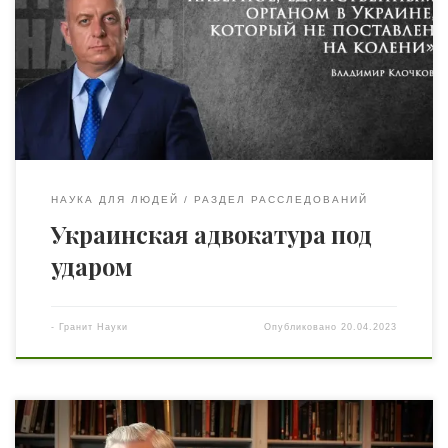
других странах мира претерпели сильных изменений.
Однако, что бы не происходило, лакмусом для любого
демократического общества всегда остается уровень
защиты прав человека. Адвокатура – это тот
независимый институт, который и занимается защитой
этих прав, выступая […]
НАУКА ДЛЯ ЛЮДЕЙ
РАЗДЕЛ РАССЛЕДОВАНИЙ
Украинская адвокатура под
ударом
-
Гранит Науки
Опубликовано
20.04.2023