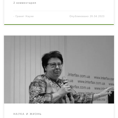
2 комментария
-
Гранит Науки
Опубликовано
26.04.2023
Вашему вниманию статья профессора Людмилы
Филиппович, в которой она поднимает вопросы
связанные с религиоведением в Украине, однако,
озвученные ею проблемы не обходят стороной и другие
науки… Данную статью можно прочитать на
украинском языке Людмила Филиппович –
религиовед, доктор философских наук, ведущий
научный сотрудник Отдела религиоведения Института
философии имени Г. С. […]
НАУКА И ЖИЗНЬ