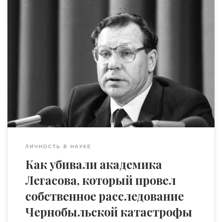
Во вторую годовщину Чернобыля академик Валерий
Легасов был найден мертвым в своей квартире:
самоубийство. На следующий день ученый, который
провел четыре месяца у места аварии на ЧАЭС, должен
был огласить свои результаты расследования причин
Чернобыльской катастрофы. Что стало причиной ухода
Легасова из жизни? После разразившейся катастрофы на
Чернобыльской атомной электростанции […]
ЛИЧНОСТЬ В НАУКЕ
Как убивали академика
Легасова, который провел
собственное расследование
Чернобыльской катастрофы