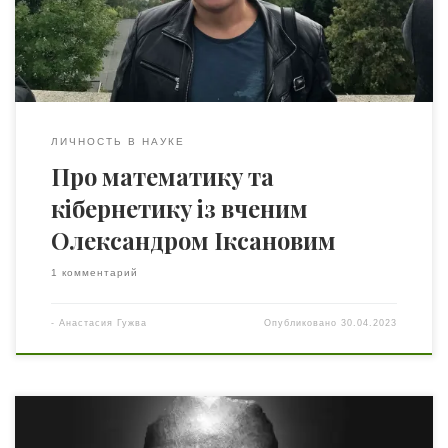
національного університету імені Тараса Шевченка
(2014). Автор двох монографій, понад 100 наукових
статей, h-index Scopus = […]
ЛИЧНОСТЬ В НАУКЕ
Про математику та
кібернетику із вченим
Олександром Іксановим
1 комментарий
-
Анастасия Гужва
Опубликовано
30.04.2023