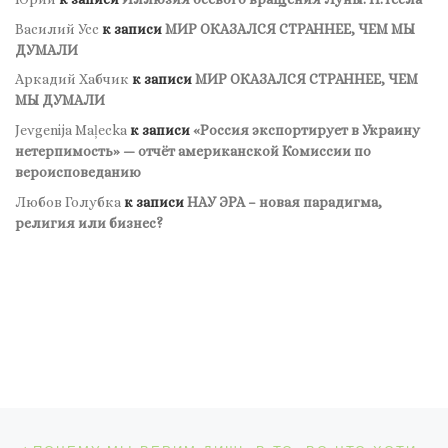
Василий Усс
к записи
МИР ОКАЗАЛСЯ СТРАННЕЕ, ЧЕМ МЫ
ДУМАЛИ
Аркадий Хабчик
к записи
МИР ОКАЗАЛСЯ СТРАННЕЕ, ЧЕМ
МЫ ДУМАЛИ
Jevgenija Maļecka
к записи
«Россия экспортирует в Украину
нетерпимость» — отчёт американской Комиссии по
вероисповеданию
Любов Голубка
к записи
НАУ ЭРА – новая парадигма,
религия или бизнес?
Навигация по записям
Предыдущая запись