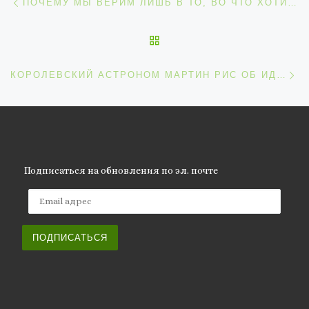
ПОЧЕМУ МЫ ВЕРИМ ЛИШЬ В ТО, ВО ЧТО ХОТИМ ВЕРИТЬ?
ОБРАТНО К СПИСКУ ЗАП
С
КОРОЛЕВСКИЙ АСТРОНОМ МАРТИН РИС ОБ ИДЕЕ МУЛЬТИВСЕЛЕННОЙ
Подписаться на обновления по эл. почте
Email адрес
ПОДПИСАТЬСЯ