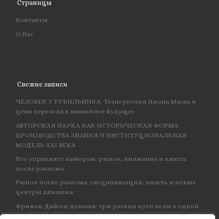
Страницы
Контакты
О Нас
Свежие записи
ЧЕЛОВЕК У РУБИЛЬНИКА. Техноутопия Илона Маска и
цена перехода в машинное будущее
АВТОРСКАЯ НАУКА КАК ИСТОРИЧЕСКАЯ ФОРМА
ПРОИЗВОДСТВА ЗНАНИЯ И ИНСТИТУЦИОНАЛЬНАЯ
МОДЕЛЬ XXI ВЕКА
Кто управляет выбором: рынок, внимание и власть
после разлома
Рынок после разлома: специализация, власть и новые
центры влияния
Фримен Дайсон доказал: три разных пути вели к одной
и той же физике — и навсегда объединил КЭД