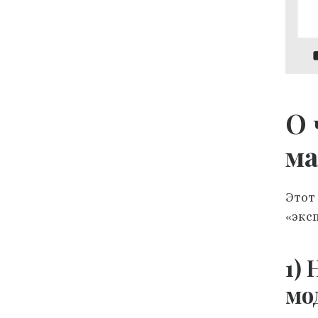
О
м
Этот
«экс
1)
мо