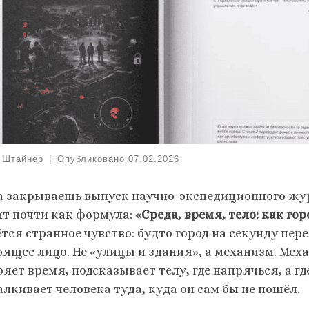
 Штайнер
|
Опубликовано
07.02.2026
а закрываешь выпуск научно-экспедиционного жур
ит почти как формула:
«Среда, время, тело: как го
ётся странное чувство: будто город на секунду пер
оящее лицо. Не «улицы и здания», а механизм. Ме
яет время, подсказывает телу, где напрячься, а гд
алкивает человека туда, куда он сам бы не пошёл.