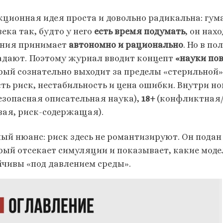
кционная идея проста и довольно радикальна: гу
ека так, будто у него
есть время подумать
, он нах
ния принимает
автономно и рационально
. Но в по
адают. Поэтому журнал вводит концепт
«науки пов
рый сознательно выходит за пределы «стерильной»
есть риск, нестабильность и цена ошибки. Внутри н
езопасная описательная наука),
18+
(конфликтная/
вая, риск-содержащая).
ый нюанс: риск здесь не романтизируют. Он подан
рый отсекает симуляции и показывает, какие моде
йчивы «под давлением среды».