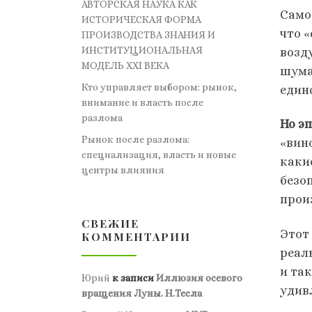
АВТОРСКАЯ НАУКА КАК
Само
ИСТОРИЧЕСКАЯ ФОРМА
что 
ПРОИЗВОДСТВА ЗНАНИЯ И
ИНСТИТУЦИОНАЛЬНАЯ
возд
МОДЕЛЬ XXI ВЕКА
шума
Кто управляет выбором: рынок,
един
внимание и власть после
разлома
Но эп
Рынок после разлома:
«вино
специализация, власть и новые
каки
центры влияния
безо
прои
СВЕЖИЕ
Этот
КОММЕНТАРИИ
реал
и та
Юрий
к записи
Иллюзия осевого
удив
вращения Луны. Н.Тесла