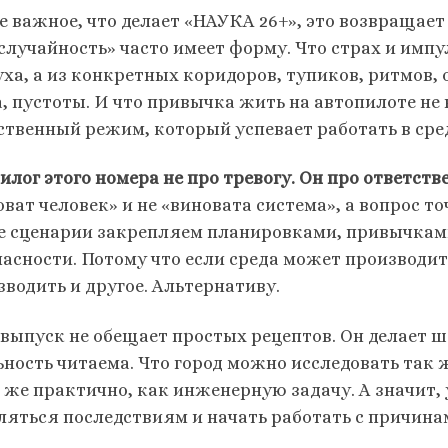
е важное, что делает «НАУКА 26+», это возвращает 
«случайность» часто имеет форму. Что страх и имп
уха, а из конкретных коридоров, тупиков, ритмов, 
, пустоты. И что привычка жить на автопилоте не в
ственный режим, который успевает работать в среде
илог этого номера не про тревогу. Он про ответств
ват человек» и не «виновата система», а вопрос то
е сценарии закрепляем планировками, привычками
пасности. Потому что если среда может производит
зводить и другое. Альтернативу.
 выпуск не обещает простых рецептов. Он делает ш
ьность читаема. Что город можно исследовать так 
к же практично, как инженерную задачу. А значит,
ляться последствиям и начать работать с причина