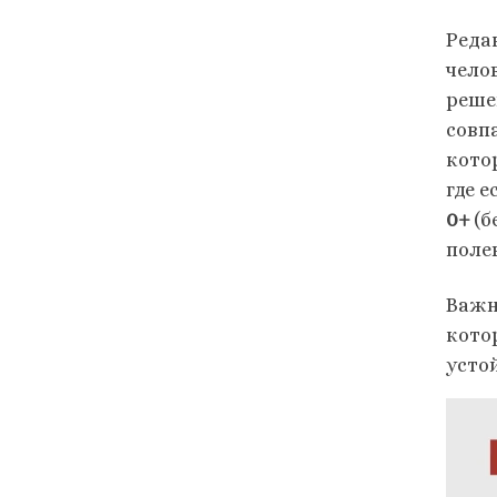
Реда
челов
реше
совп
кото
где 
0+
(б
поле
Важн
кото
усто