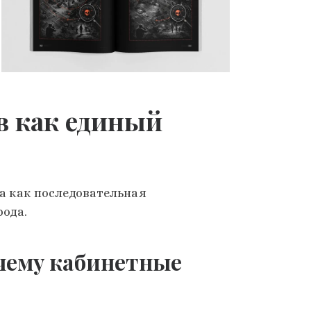
ов как единый
 а как последовательная
рода.
очему кабинетные