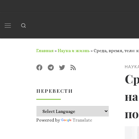
Перейти к содержимому
Search
Меню
Главная
»
Наука и жизнь
»
Среда, время, тело: 
НАУК
Ср
ПЕРЕВЕСТИ
на
по
Powered by
Translate