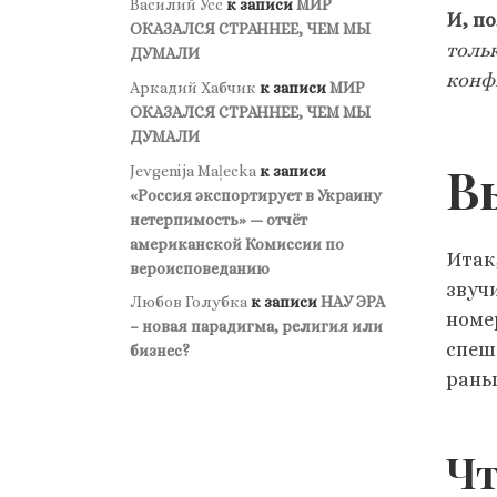
Василий Усс
к записи
МИР
И, п
ОКАЗАЛСЯ СТРАННЕЕ, ЧЕМ МЫ
тольк
ДУМАЛИ
конф
Аркадий Хабчик
к записи
МИР
ОКАЗАЛСЯ СТРАННЕЕ, ЧЕМ МЫ
ДУМАЛИ
В
Jevgenija Maļecka
к записи
«Россия экспортирует в Украину
нетерпимость» — отчёт
американской Комиссии по
Итак
вероисповеданию
звуч
Любов Голубка
к записи
НАУ ЭРА
номер
– новая парадигма, религия или
спеш
бизнес?
рань
Чт