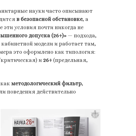
манитарные науки часто описывают
одится
в безопасной обстановке
, а
ле эти условия почти никогда не
ышенного допуска (26+)»
— подхода,
 кабинетной модели и работает там,
омера это оформлено как типология:
критическая) и
26+
(предельная,
 как
методологический фильтр
,
ли поведения действительно