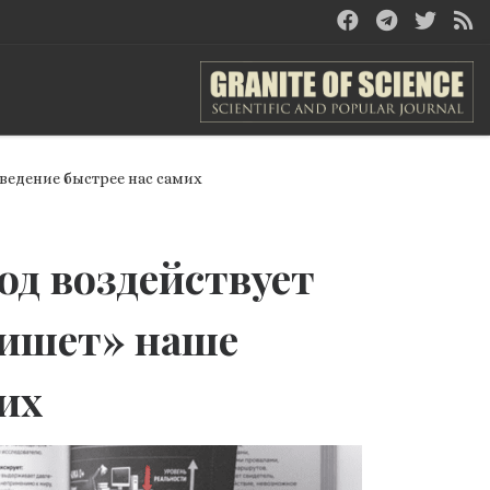
оведение быстрее нас самих
род воздействует
«пишет» наше
их