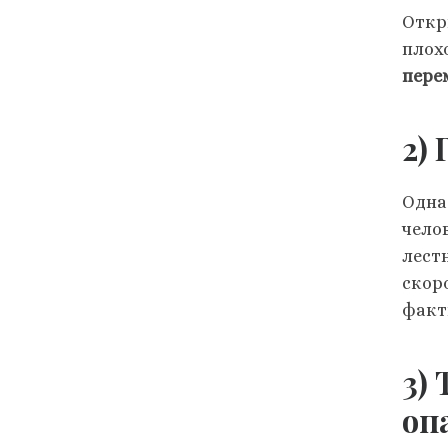
Откр
плох
пере
2)
Одна
челов
лест
скор
факт
3)
оп