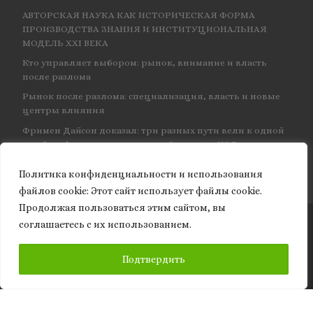
АВТОРСКАЯ НАУКА КАК ИСТОРИЧЕСКАЯ ФОРМА
ПРОИЗВОДСТВА ЗНАНИЯ И ИНСТИТУЦИОНАЛЬНАЯ
МОДЕЛЬ XXI ВЕКА
Кто управляет выбором: рынок, внимание и власть
после разлома
Рынок после разлома: специализация, власть и новые
центры влияния
Фримен Дайсон доказал: три разных пути вели к одной
и той же физике — и навсегда объединил КЭД
Политика конфиденциальности и использования
файлов сookie: Этот сайт использует файлы cookie.
Продолжая пользоваться этим сайтом, вы
соглашаетесь с их использованием.
© 2026
Granite of science
– Все права защищены
ПОДПИСАТЬСЯ
Подтвердить