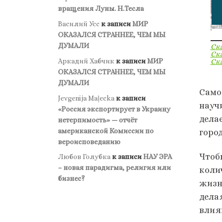
вращения Луны. Н.Тесла
Василий Усс
к записи
МИР
ОКАЗАЛСЯ СТРАННЕЕ, ЧЕМ МЫ
ДУМАЛИ
Ск
Ск
Ск
Аркадий Хабчик
к записи
МИР
ОКАЗАЛСЯ СТРАННЕЕ, ЧЕМ МЫ
ДУМАЛИ
Само
Jevgenija Maļecka
к записи
науч
«Россия экспортирует в Украину
дела
нетерпимость» — отчёт
американской Комиссии по
горо
вероисповеданию
Чтоб
Любов Голубка
к записи
НАУ ЭРА
– новая парадигма, религия или
коли
бизнес?
жизни
дела
влия