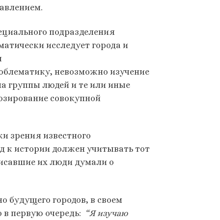
равлением.
пециального подразделения
атически исследует города и
я
облематику, невозможно изучение
на группы людей и те или иные
озирование совокупной
ки зрения известного
д к истории должен учитывать тот
писавшие их люди думали о
 будущего городов, в своем
 в первую очередь:
“Я изучаю