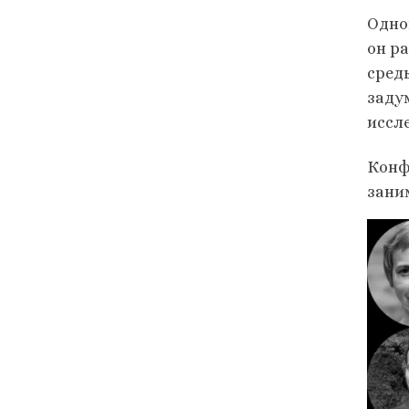
Одно
он р
сред
заду
иссл
Конф
зани