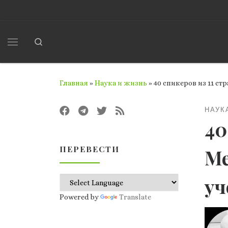
Перейти к содержимому
Search
Меню
Главная
»
Наука и жизнь
»
40 спикеров из 11 с
НАУК
40
ПЕРЕВЕСТИ
Ме
уч
Powered by
Translate