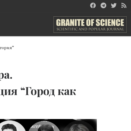
итория”
ра.
ия “Город как