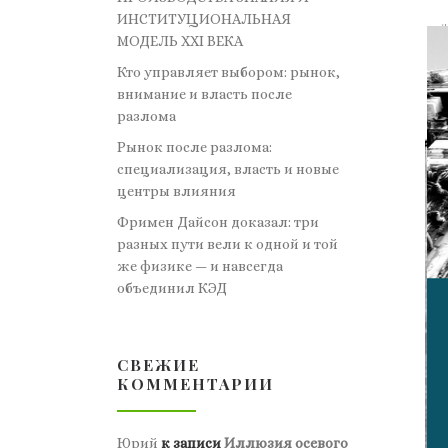
ИНСТИТУЦИОНАЛЬНАЯ
МОДЕЛЬ XXI ВЕКА
Кто управляет выбором: рынок,
внимание и власть после
разлома
Рынок после разлома:
специализация, власть и новые
центры влияния
Фримен Дайсон доказал: три
разных пути вели к одной и той
же физике — и навсегда
объединил КЭД
СВЕЖИЕ
КОММЕНТАРИИ
Юрий
к записи
Иллюзия осевого