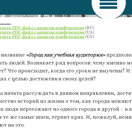
ачать PDF-файл с анонсом конференции
(RU)
ачать PDF-файл с анонсом конференции
(UA)
ачать PDF-файл с анонсом конференции
(EN)
 название
«Город как учебная аудитория»
предполаг
ить людей. Возникает ряд вопросов: чему именно м
ет? Что происходит, когда его уроки не выучены? 
дах с целью достижения своих целей?
ы начать рассуждать в данном направлении, доста
чество историй из жизни о том, как города меняют
 люди переезжают из одного города в другой – и кт
я те же самые шаги, терпит крах. И, пожалуй, нем
ют на это.