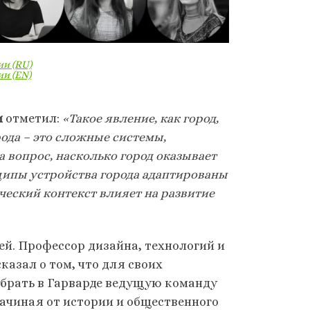
ии
(RU)
ии
(EN)
и
отметил:
«Такое явление, как город,
рода – это сложные системы,
а вопрос, насколько город оказывает
нципы устройства города адаптированы
ческий контекст влияет на развитие
ей. Профессор дизайна, технологий и
казал о том, что для своих
обрать в Гарварде ведущую команду
начиная от истории и общественного