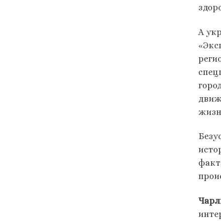
здор
А ук
«Экс
реги
спец
горо
движ
жизн
Безу
исто
факт
прои
Чарл
инте