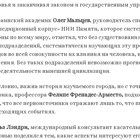
овья и заканчивая законом и государственным уп
раинский академик
Олег Мальцев
, руководитель с
педиционный корпус» НИИ Памяти, которое систем
оны по всему миру, отметил, что без существовани
подразделений, систематически изучающих эту пр
дов во всей совокупности их влияния на человека, 
ения. Без таких подразделений невозможно прогн
едеятельности нынешней цивилизации.
словно, важна история изучаемого города, но с точ
рика, профессора
Фелипе Френадес-Арместо,
подхо
, что все первоисточники отражают лишь то, что 
сходящих событиях.
ьз Лэндри,
международный консультант касательно
рвью поделился тем, какие аспекты интересуют его