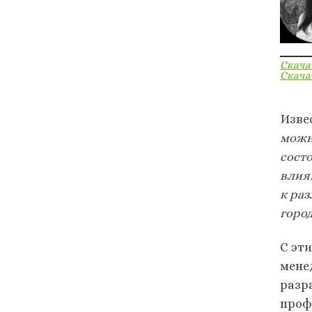
Скача
Скача
Изве
можно
состо
влия
к ра
город
С эт
мене
разр
проф