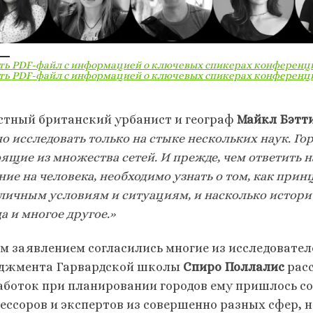
ть PDF-файл с информацией о ключевых спикерах конференц
ть PDF-файл с информацией о ключевых спикерах конференц
стный британский урбанист и географ
Майкл Бэтт
 исследовать только на стыке нескольких наук. Го
ящие из множества сетей. И прежде, чем ответить н
ние на человека, необходимо узнать о том, как при
зличным условиям и ситуациям, и насколько истори
а и многое другое.»
им заявлением согласились многие из исследовател
джмента Гарвардской школы
Спиро Поллалис
расс
аботок при планировании городов ему пришлось с
ессоров и экспертов из совершенно разных сфер, 