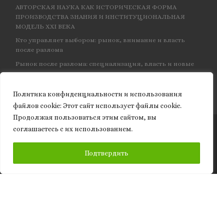
АВТОРСКАЯ НАУКА КАК ИСТОРИЧЕСКАЯ ФОРМА
ПРОИЗВОДСТВА ЗНАНИЯ И ИНСТИТУЦИОНАЛЬНАЯ
МОДЕЛЬ XXI ВЕКА
Кто управляет выбором: рынок, внимание и власть
после разлома
Рынок после разлома: специализация, власть и новые
центры влияния
Политика конфиденциальности и использования
файлов сookie: Этот сайт использует файлы cookie.
Продолжая пользоваться этим сайтом, вы
соглашаетесь с их использованием.
© 2026
Granite of science
– Все права защищены
ПОДПИСАТЬСЯ
Подтвердить