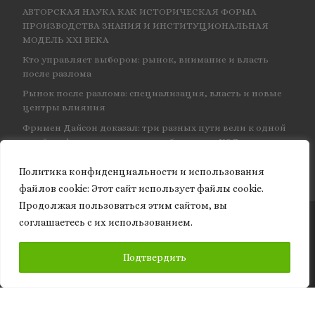
АВТОРСКАЯ НАУКА КАК ИСТОРИЧЕСКАЯ ФОРМА
ПРОИЗВОДСТВА ЗНАНИЯ И ИНСТИТУЦИОНАЛЬНАЯ
МОДЕЛЬ XXI ВЕКА
Кто управляет выбором: рынок, внимание и власть
после разлома
Рынок после разлома: специализация, власть и новые
центры влияния
Фримен Дайсон доказал: три разных пути вели к одной
и той же физике — и навсегда объединил КЭД
Политика конфиденциальности и использования
файлов сookie: Этот сайт использует файлы cookie.
Продолжая пользоваться этим сайтом, вы
соглашаетесь с их использованием.
© 2026
Granite of science
– Все права защищены
ПОДПИСАТЬСЯ
Подтвердить