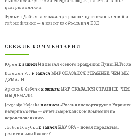
Рынок после разлома: специализация, власть и новые
центры влияния
Фримен Дайсон доказал: три разных пути вели к одной и
той же физике — и навсегда объединил КЭД
СВЕЖИЕ КОММЕНТАРИИ
Юрий
к записи
Иллюзия осевого вращения Луны. Н.Тесла
Василий Усс
к записи
МИР ОКАЗАЛСЯ СТРАННЕЕ, ЧЕМ МЫ
ДУМАЛИ
Аркадий Хабчик
к записи
МИР ОКАЗАЛСЯ СТРАННЕЕ, ЧЕМ
МЫ ДУМАЛИ
Jevgenija Maļecka
к записи
«Россия экспортирует в Украину
нетерпимость» — отчёт американской Комиссии по
вероисповеданию
Любов Голубка
к записи
НАУ ЭРА – новая парадигма,
религия или бизнес?