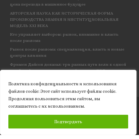
цена перехода в машинное будущее
АВТОРСКАЯ НАУКА КАК ИСТОРИЧЕСКАЯ ФОРМА
ПРОИЗВОДСТВА ЗНАНИЯ И ИНСТИТУЦИОНАЛЬНАЯ
МОДЕЛЬ XXI ВЕКА
Кто управляет выбором: рынок, внимание и власть
после разлома
Рынок после разлома: специализация, власть и новые
центры влияния
Фримен Дайсон доказал: три разных пути вели к одной
и той же физике — и навсегда объединил КЭД
Политика конфиденциальности и использования
файлов сookie: Этот сайт использует файлы cookie.
Продолжая пользоваться этим сайтом, вы
соглашаетесь с их использованием.
© 2026
Granite of science
– Все права защищены
ПОДПИСАТЬСЯ
Подтвердить