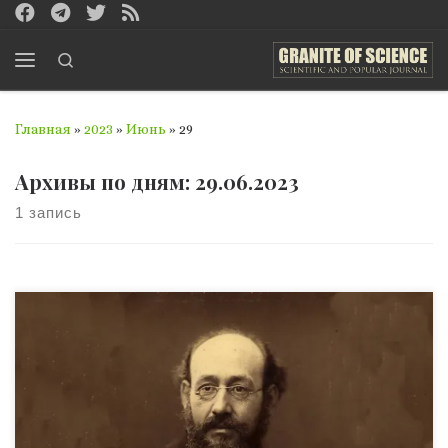
Перейти к содержимому
Search
Меню
Главная
»
2023
»
Июнь
»
29
Архивы по дням:
29.06.2023
1 запись
Лев Мечников родился 18 мая 1838 в Санкт-Петербурге.
Он был вторым из сыновей родовитого харьковского
помещика — потомка молдавских господарей. Старший
брат Мечникова Иван стал прототипом рассказа Льва
Толстого «Смерть Ивана Ильича», младший — Илья —