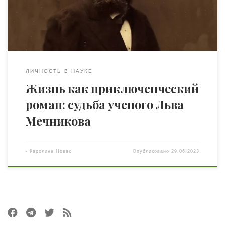
знаменитым микробиологом и врачом, лауреатом
Нобелевской премии. А сам Лев, несмотря на слабое
здоровье, […]
ЛИЧНОСТЬ В НАУКЕ
Жизнь как приключенческий
роман: судьба ученого Льва
Мечникова
-
Каролина Новак
Опубликовано
29.06.2023