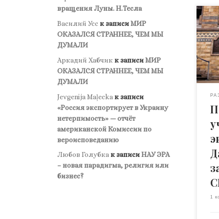
вращения Луны. Н.Тесла
Люб
Василий Усс
к записи
МИР
про
ОКАЗАЛСЯ СТРАННЕЕ, ЧЕМ МЫ
под
ДУМАЛИ
Нац
Аркадий Хабчик
к записи
МИР
пре
ОКАЗАЛСЯ СТРАННЕЕ, ЧЕМ МЫ
нау
ДУМАЛИ
зап
док
РА
Jevgenija Maļecka
к записи
П
пос
«Россия экспортирует в Украину
тео
нетерпимость» — отчёт
у
вни
американской Комиссии по
э
опу
вероисповеданию
год
Д
Любов Голубка
к записи
НАУ ЭРА
& S
з
– новая парадигма, религия или
Гер
бизнес?
С
1 к