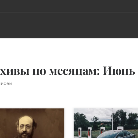
хивы по месяцам:
Июнь 
писей
 Мечников родился 18 мая
Статья от инициативной
8 в Санкт-Петербурге. Он
группы «Зеленая
 вторым из сыновей
энергетика»Данную статью
овитого харьковского
также можно прочитать на