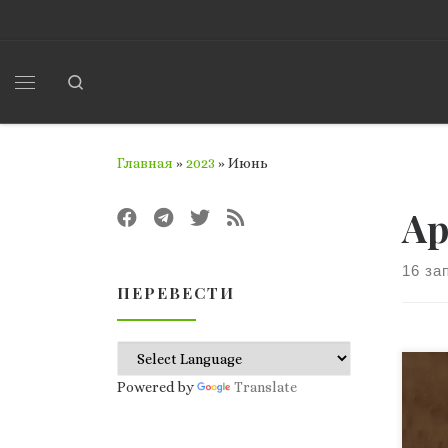
Перейти к содержимому
Search
Меню
Главная
»
2023
»
Июнь
Ар
16 за
ПЕРЕВЕСТИ
Лев
Powered by
Translate
183
был
род