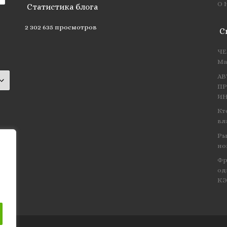
О 
Статистика блога
2 302 635 просмотров
С
ЧЕ
Ма
АВ
ПР
ИН
Кт
вл
Ры
но
Фр
од
К