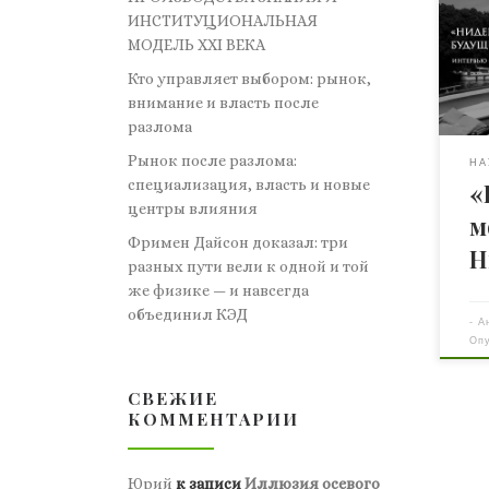
стр
ИНСТИТУЦИОНАЛЬНАЯ
уче
МОДЕЛЬ XXI ВЕКА
Нид
Кто управляет выбором: рынок,
не 
внимание и власть после
при
разлома
уче
Рынок после разлома:
зря
НА
специализация, власть и новые
«
нас
центры влияния
500 
м
сло
Фримен Дайсон доказал: три
Н
воз
разных пути вели к одной и той
про
же физике — и навсегда
так 
объединил КЭД
-
А
Оп
СВЕЖИЕ
КОММЕНТАРИИ
Юрий
к записи
Иллюзия осевого