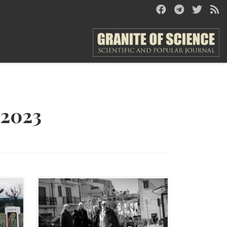
2023
«Более 10 лет я глубоко изучал
Мафию, поскольку считаю
крайне интересным и важным
понять — что позволяет одной-