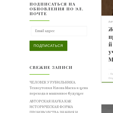
ПОДПИСАТЬСЯ НА
пом
ОБНОВЛЕНИЯ ПО ЭЛ.
мол
ПОЧТЕ
Ста
ста
ЛИ
Ж
Тол
Email адрес
Иль
п
зна
й
вра
ПОДПИСАТЬСЯ
Ноб
у
Лев
М
здо
СВЕЖИЕ ЗАПИСИ
-
К
Оп
ЧЕЛОВЕК У РУБИЛЬНИКА.
Техноутопия Илона Маска и цена
перехода в машинное будущее
АВТОРСКАЯ НАУКА КАК
ИСТОРИЧЕСКАЯ ФОРМА
Рас
ПРОИЗВОДСТВА ЗНАНИЯ И