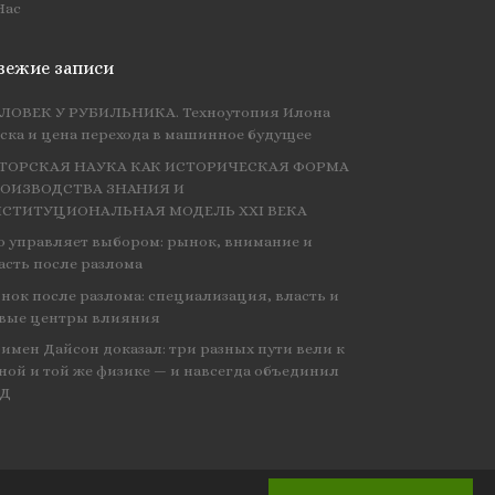
Нас
вежие записи
ЛОВЕК У РУБИЛЬНИКА. Техноутопия Илона
ска и цена перехода в машинное будущее
ТОРСКАЯ НАУКА КАК ИСТОРИЧЕСКАЯ ФОРМА
ОИЗВОДСТВА ЗНАНИЯ И
СТИТУЦИОНАЛЬНАЯ МОДЕЛЬ XXI ВЕКА
о управляет выбором: рынок, внимание и
асть после разлома
нок после разлома: специализация, власть и
вые центры влияния
имен Дайсон доказал: три разных пути вели к
ной и той же физике — и навсегда объединил
ЭД