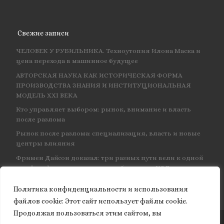
Свежие записи
ЧЕЛОВЕК У РУБИЛЬНИКА. Техноутопия Илона Маска и
цена перехода в машинное будущее
АВТОРСКАЯ НАУКА КАК ИСТОРИЧЕСКАЯ ФОРМА
ПРОИЗВОДСТВА ЗНАНИЯ И ИНСТИТУЦИОНАЛЬНАЯ
МОДЕЛЬ XXI ВЕКА
Кто управляет выбором: рынок, внимание и власть
после разлома
Рынок после разлома: специализация, власть и новые
центры влияния
Фримен Дайсон доказал: три разных пути вели к одной
и той же физике — и навсегда объединил КЭД
Политика конфиденциальности и использования
файлов сookie: Этот сайт использует файлы cookie.
Продолжая пользоваться этим сайтом, вы