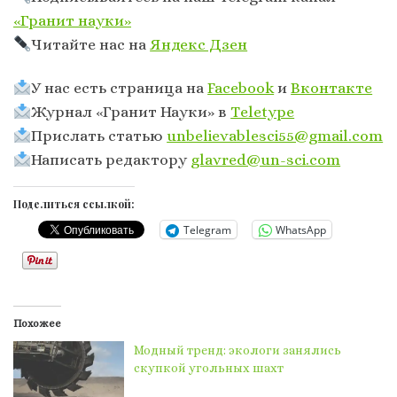
«Гранит науки»
Читайте нас на
Яндекс Дзен
У нас есть страница на
Facebook
и
Вконтакте
Журнал «Гранит Науки» в
Тeletype
Прислать статью
unbelievablesci55@gmail.com
Написать редактору
glavred@un-sci.com
Поделиться ссылкой:
Telegram
WhatsApp
Похожее
Модный тренд: экологи занялись
скупкой угольных шахт