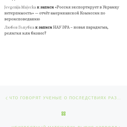
Jevgenija Maļecka
к записи
«Россия экспортирует в Украину
нетерпимость» — отчёт американской Комиссии по
вероисповеданию
Любов Голубка
к записи
НАУ ЭРА – новая парадигма,
религия или бизнес?
Навигация по записям
Предыдущая запись
ЧТО ГОВОРЯТ УЧЕНЫЕ О ПОСЛЕДСТВИЯХ РАЗРУШЕНИЯ ДАМБЫ КАХОВСКОЙ ГЭС
ОБРАТНО К СПИСКУ ЗАП
С