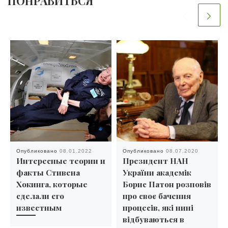
ПОНРАВИТЬСЯ
Опубликовано
08.01.2022
Опубликовано
08.07.2020
Интересные теории и
Президент НАН
факты Стивена
України академік
Хокинга, которые
Борис Патон розповів
сделали его
про своє бачення
известным
процесів, які нині
відбуваються в